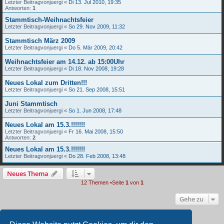
Letzter Beitragvon
juergi
«
Di 13. Jul 2010, 19:35
Antworten:
1
Stammtisch-Weihnachtsfeier
Letzter Beitragvon
juergi
«
So 29. Nov 2009, 11:32
Stammtisch März 2009
Letzter Beitragvon
juergi
«
Do 5. Mär 2009, 20:42
Weihnachtsfeier am 14.12. ab 15:00Uhr
Letzter Beitragvon
juergi
«
Di 18. Nov 2008, 19:28
Neues Lokal zum Dritten!!!
Letzter Beitragvon
juergi
«
So 21. Sep 2008, 15:51
Juni Stammtisch
Letzter Beitragvon
juergi
«
So 1. Jun 2008, 17:48
Neues Lokal am 15.3.!!!!!!!
Letzter Beitragvon
juergi
«
Fr 16. Mai 2008, 15:50
Antworten:
2
Neues Lokal am 15.3.!!!!!!!
Letzter Beitragvon
juergi
«
Do 28. Feb 2008, 13:48
Neues Thema
12 Themen •Seite
1
von
1
Gehe zu
BERECHTIGUNGEN IN DIESEM FORUM