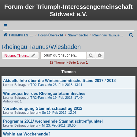
Forum der Triumph-Interessengemeinschaft
Südwest e.V.
S
TRIUMPH I.G. Südwest e.V.
Foren-Übersicht
Stammtische
Rheingau Taunus/Wiesbaden
u
Rheingau Taunus/Wiesbaden
c
Suche
Erweiterte Suche
Neues Thema
h
12 Themen •Seite
1
von
1
e
Themen
Aktuelle Info über die Winterstammtische Stand 2017 / 2018
Letzter Beitragvon
TR2-Fan
«
Mo 26. Feb 2018, 13:11
Winterquartier des Rheingau Stammtisches
Letzter Beitragvon
TR2-Fan
«
Mo 19. Feb 2018, 17:49
Antworten:
1
Vorankündigung Stammtischausflug 2012
Letzter Beitragvon
juergi
«
So 19. Feb 2012, 12:03
Programm 2011/ wechselnde Stammtischtreffpunkte!
Letzter Beitragvon
juergi
«
Mi 23. Feb 2011, 19:50
Wohin am Wochenende?