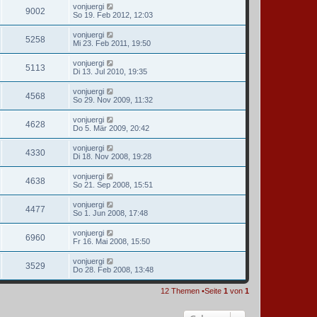
von
juergi
9002
So 19. Feb 2012, 12:03
von
juergi
5258
Mi 23. Feb 2011, 19:50
von
juergi
5113
Di 13. Jul 2010, 19:35
von
juergi
4568
So 29. Nov 2009, 11:32
von
juergi
4628
Do 5. Mär 2009, 20:42
von
juergi
4330
Di 18. Nov 2008, 19:28
von
juergi
4638
So 21. Sep 2008, 15:51
von
juergi
4477
So 1. Jun 2008, 17:48
von
juergi
6960
Fr 16. Mai 2008, 15:50
von
juergi
3529
Do 28. Feb 2008, 13:48
12 Themen •Seite
1
von
1