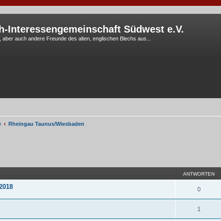
h-Interessengemeinschaft Südwest e.V.
G, aber auch andere Freunde des alten, englischen Blechs aus...
e
Rheingau Taunus/Wiesbaden
eiterte Suche
ANTWORTEN
 2018
0
1