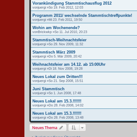
Vorankündigung Stammtischausflug 2012
von
juergi
»So 19. Feb 2012, 12:03
Programm 2011/ wechselnde Stammtischtreffpunkte!
von
juergi
»Mi 23. Feb 2011, 19:50
Wohin am Wochenende?
von
Brickwkp
»So 11. Jul 2010, 20:23
Stammtisch-Weihnachtsfeier
von
juergi
»So 29. Nov 2009, 11:32
Stammtisch März 2009
von
juergi
»Do 5. Mär 2009, 20:42
Weihnachtsfeier am 14.12. ab 15:00Uhr
von
juergi
»Di 18. Nov 2008, 19:28
Neues Lokal zum Dritten!!!
von
juergi
»So 21. Sep 2008, 15:51
Juni Stammtisch
von
juergi
»So 1. Jun 2008, 17:48
Neues Lokal am 15.3.!!!!!!!
von
juergi
»Do 28. Feb 2008, 14:02
Neues Lokal am 15.3.!!!!!!!
von
juergi
»Do 28. Feb 2008, 13:48
Neues Thema