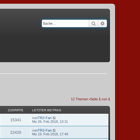
Suche
Erweiterte Suche
12 Themen •Seite
1
von
1
ZUGRIFFE
LETZTER BEITRAG
von
TR2-Fan
15341
Mo 26. Feb 2018, 13:11
von
TR2-Fan
22420
Mo 19. Feb 2018, 17:49