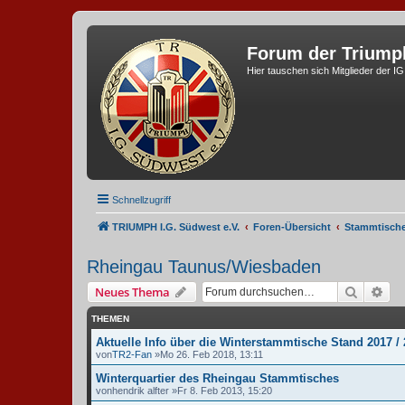
Forum der Triump
Hier tauschen sich Mitglieder der I
Schnellzugriff
TRIUMPH I.G. Südwest e.V.
Foren-Übersicht
Stammtisch
Rheingau Taunus/Wiesbaden
Suche
Erw
Neues Thema
THEMEN
Aktuelle Info über die Winterstammtische Stand 2017 /
von
TR2-Fan
»Mo 26. Feb 2018, 13:11
Winterquartier des Rheingau Stammtisches
von
hendrik alfter
»Fr 8. Feb 2013, 15:20