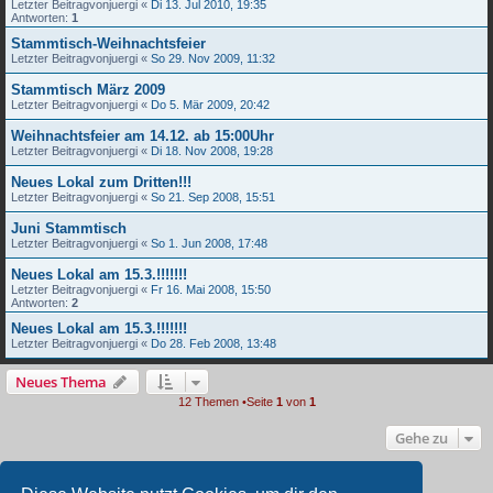
Letzter Beitragvon
juergi
«
Di 13. Jul 2010, 19:35
Antworten:
1
Stammtisch-Weihnachtsfeier
Letzter Beitragvon
juergi
«
So 29. Nov 2009, 11:32
Stammtisch März 2009
Letzter Beitragvon
juergi
«
Do 5. Mär 2009, 20:42
Weihnachtsfeier am 14.12. ab 15:00Uhr
Letzter Beitragvon
juergi
«
Di 18. Nov 2008, 19:28
Neues Lokal zum Dritten!!!
Letzter Beitragvon
juergi
«
So 21. Sep 2008, 15:51
Juni Stammtisch
Letzter Beitragvon
juergi
«
So 1. Jun 2008, 17:48
Neues Lokal am 15.3.!!!!!!!
Letzter Beitragvon
juergi
«
Fr 16. Mai 2008, 15:50
Antworten:
2
Neues Lokal am 15.3.!!!!!!!
Letzter Beitragvon
juergi
«
Do 28. Feb 2008, 13:48
Neues Thema
12 Themen •Seite
1
von
1
Gehe zu
BERECHTIGUNGEN IN DIESEM FORUM