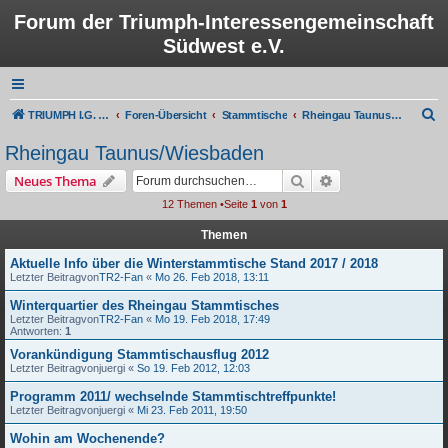
Forum der Triumph-Interessengemeinschaft
Südwest e.V.
S
TRIUMPH I.G. Südwest e.V.
Foren-Übersicht
Stammtische
Rheingau Taunus/Wiesbaden
u
Rheingau Taunus/Wiesbaden
c
Suche
Erweiterte Suche
Neues Thema
h
12 Themen •Seite
1
von
1
e
Themen
Aktuelle Info über die Winterstammtische Stand 2017 / 2018
Letzter Beitragvon
TR2-Fan
«
Mo 26. Feb 2018, 13:11
Winterquartier des Rheingau Stammtisches
Letzter Beitragvon
TR2-Fan
«
Mo 19. Feb 2018, 17:49
Antworten:
1
Vorankündigung Stammtischausflug 2012
Letzter Beitragvon
juergi
«
So 19. Feb 2012, 12:03
Programm 2011/ wechselnde Stammtischtreffpunkte!
Letzter Beitragvon
juergi
«
Mi 23. Feb 2011, 19:50
Wohin am Wochenende?