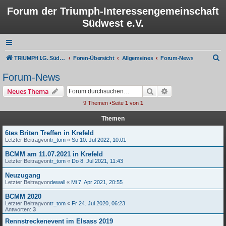
Forum der Triumph-Interessengemeinschaft
Südwest e.V.
S
TRIUMPH I.G. Südwest e.V.
Foren-Übersicht
Allgemeines
Forum-News
u
Forum-News
c
Suche
Erweiterte Suche
Neues Thema
h
9 Themen •Seite
1
von
1
e
Themen
6tes Briten Treffen in Krefeld
Letzter Beitragvon
tr_tom
«
So 10. Jul 2022, 10:01
BCMM am 11.07.2021 in Krefeld
Letzter Beitragvon
tr_tom
«
Do 8. Jul 2021, 11:43
Neuzugang
Letzter Beitragvon
dewall
«
Mi 7. Apr 2021, 20:55
BCMM 2020
Letzter Beitragvon
tr_tom
«
Fr 24. Jul 2020, 06:23
Antworten:
3
Rennstreckenevent im Elsass 2019