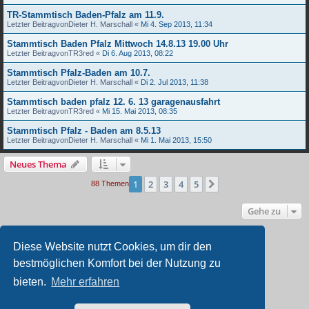
TR-Stammtisch Baden-Pfalz am 11.9.
Letzter Beitragvon
Dieter H. Marschall
«
Mi 4. Sep 2013, 11:34
Stammtisch Baden Pfalz Mittwoch 14.8.13 19.00 Uhr
Letzter Beitragvon
TR3red
«
Di 6. Aug 2013, 08:22
Stammtisch Pfalz-Baden am 10.7.
Letzter Beitragvon
Dieter H. Marschall
«
Di 2. Jul 2013, 11:38
Stammtisch baden pfalz 12. 6. 13 garagenausfahrt
Letzter Beitragvon
TR3red
«
Mi 15. Mai 2013, 08:35
Stammtisch Pfalz - Baden am 8.5.13
Letzter Beitragvon
Dieter H. Marschall
«
Mi 1. Mai 2013, 15:50
Neues Thema
1
2
3
4
5
Nächste
88 Themen
Gehe zu
BERECHTIGUNGEN IN DIESEM FORUM
Diese Website nutzt Cookies, um dir den
Du darfst
keine
neuen Themen in diesem Forum erstellen.
bestmöglichen Komfort bei der Nutzung zu
Du darfst
keine
Antworten zu Themen in diesem Forum erstellen.
Du darfst deine Beiträge in diesem Forum
nicht
ändern.
bieten.
Mehr erfahren
Du darfst deine Beiträge in diesem Forum
nicht
löschen.
Du darfst
keine
Dateianhänge in diesem Forum erstellen.