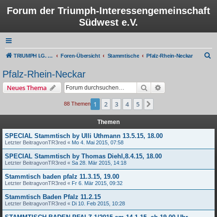
Forum der Triumph-Interessengemeinschaft
Südwest e.V.
S
TRIUMPH I.G. Südwest e.V.
Foren-Übersicht
Stammtische
Pfalz-Rhein-Neckar
u
Pfalz-Rhein-Neckar
c
Suche
Erweiterte Suche
Neues Thema
h
e
1
2
3
4
5
Nächste
88 Themen
Themen
SPECIAL Stammtisch by Ulli Uthmann 13.5.15, 18.00
Letzter Beitragvon
TR3red
«
Mo 4. Mai 2015, 07:58
SPECIAL Stammtisch by Thomas Diehl,8.4.15, 18.00
Letzter Beitragvon
TR3red
«
Sa 28. Mär 2015, 14:18
Stammtisch baden pfalz 11.3.15, 19.00
Letzter Beitragvon
TR3red
«
Fr 6. Mär 2015, 09:32
Stammtisch Baden Pfalz 11.2.15
Letzter Beitragvon
TR3red
«
Di 10. Feb 2015, 10:28