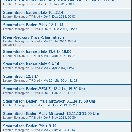
STAMMTISCH BADEN PFALZ 1/2015 am 14.1.15, ab 19.00 Uhr
Letzter Beitragvon
TR3red
«
So 11. Jan 2015, 18:16
Stammtisch baden pfalz 10.12.14
Letzter Beitragvon
TR3red
«
Do 4. Dez 2014, 09:03
Stammtisch Baden Pfalz 12.11.14
Letzter Beitragvon
TR3red
«
Do 30. Okt 2014, 11:20
Rhein-Neckar / Pfalz -Stammtisch
Letzter Beitragvon
TR3red
«
Mo 14. Jul 2014, 07:56
Antworten:
1
Stammtisch baden pfalz 11.6.14 19.00
Letzter Beitragvon
TR3red
«
Mo 2. Jun 2014, 10:24
Stammtisch baden pfalz 9.4.14
Letzter Beitragvon
TR3red
«
Mo 7. Apr 2014, 11:57
Stammtisch 12.3.14
Letzter Beitragvon
TR3red
«
Mo 10. Mär 2014, 11:52
Stammtisch Baden-PFALZ, 12.4.14, 19.30 Uhr
Letzter Beitragvon
TR3red
«
Do 6. Feb 2014, 11:34
Stammtisch Baden Pfalz Mittwoch 8.1.14 19.30 Uhr
Letzter Beitragvon
TR3red
«
Fr 20. Dez 2013, 12:29
Stammtisch Baden Pfalz Mittwoch 13.11.13 19.00 Uhr
Letzter Beitragvon
TR3red
«
Do 7. Nov 2013, 09:30
Stammtisch Baden Pfalz 9.10.
Letzter Beitragvon
TR3red
«
Mo 7. Okt 2013, 11:14