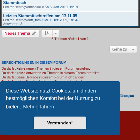
Stammtisch
Letzter Beitragvon
hanluc
«
So 3. Jan 2010, 19:19
Letztes Stammtischtreffen am 13.11.09
Letzter Beitragvon
tr_tom
«
Mi 9. Dez 2009, 18:54
Antworten:
2
Neues Thema
6 Themen •Seite
1
von
1
Gehe zu
BERECHTIGUNGEN IN DIESEM FORUM
Du darfst
keine
neuen Themen in diesem Forum erstellen.
Du darfst
keine
Antworten zu Themen in diesem Forum erstellen.
Du darfst deine Beiträge in diesem Forum
nicht
ändern.
Du darfst deine Beiträge in diesem Forum
nicht
löschen.
Du darfst
keine
Dateianhänge in diesem Forum erstellen.
Diese Website nutzt Cookies, um dir den
TRIUMPH I.G. Südwest e.V.
Foren-Übersicht
Datenschutzerklärung
bestmöglichen Komfort bei der Nutzung zu
Powered by
phpBB
® Forum Software © phpBB Limited
bieten.
Mehr erfahren
Deutsche Übersetzung durch
phpBB.de
Verstanden!