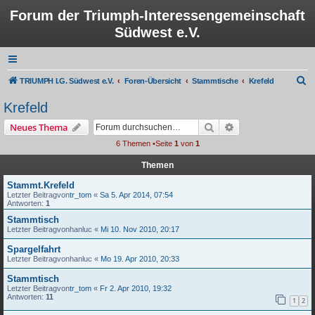
Forum der Triumph-Interessengemeinschaft
Südwest e.V.
S
TRIUMPH I.G. Südwest e.V.
Foren-Übersicht
Stammtische
Krefeld
u
Krefeld
c
Suche
Erweiterte Suche
Neues Thema
h
6 Themen •Seite
1
von
1
e
Themen
Stammt.Krefeld
Letzter Beitragvon
tr_tom
«
Sa 5. Apr 2014, 07:54
Antworten:
1
Stammtisch
Letzter Beitragvon
hanluc
«
Mi 10. Nov 2010, 20:17
Spargelfahrt
Letzter Beitragvon
hanluc
«
Mo 19. Apr 2010, 20:33
Stammtisch
Letzter Beitragvon
tr_tom
«
Fr 2. Apr 2010, 19:32
Antworten:
11
1
2