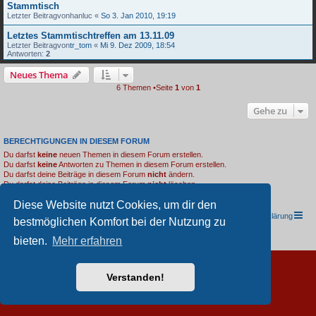
Stammtisch
Letzter Beitragvon
hanluc
«
So 3. Jan 2010, 19:19
Letztes Stammtischtreffen am 13.11.09
Letzter Beitragvon
tr_tom
«
Mi 9. Dez 2009, 18:54
Antworten:
2
Neues Thema
6 Themen •Seite
1
von
1
Gehe zu
BERECHTIGUNGEN IN DIESEM FORUM
Du darfst
keine
neuen Themen in diesem Forum erstellen.
Du darfst
keine
Antworten zu Themen in diesem Forum erstellen.
Du darfst deine Beiträge in diesem Forum
nicht
ändern.
Du darfst deine Beiträge in diesem Forum
nicht
löschen.
Du darfst
keine
Dateianhänge in diesem Forum erstellen.
Diese Website nutzt Cookies, um dir den
TRIUMPH I.G. Südwest e.V.
Foren-Übersicht
Datenschutzerklärung
bestmöglichen Komfort bei der Nutzung zu
Powered by
phpBB
® Forum Software © phpBB Limited
bieten.
Mehr erfahren
Deutsche Übersetzung durch
phpBB.de
Verstanden!