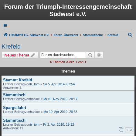
Forum der Triumph-Interessengemeinschaft
Südwest e.V.
S
TRIUMPH I.G. Südwest e.V.
Foren-Übersicht
Stammtische
Krefeld
u
Krefeld
c
Suche
Erweiterte Suche
Neues Thema
h
6 Themen •Seite
1
von
1
e
Themen
Stammt.Krefeld
Letzter Beitragvon
tr_tom
«
Sa 5. Apr 2014, 07:54
Antworten:
1
Stammtisch
Letzter Beitragvon
hanluc
«
Mi 10. Nov 2010, 20:17
Spargelfahrt
Letzter Beitragvon
hanluc
«
Mo 19. Apr 2010, 20:33
Stammtisch
Letzter Beitragvon
tr_tom
«
Fr 2. Apr 2010, 19:32
Antworten:
11
1
2