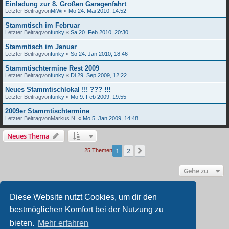
Einladung zur 8. Großen Garagenfahrt
Letzter Beitragvon
MiWi
«
Mo 24. Mai 2010, 14:52
Stammtisch im Februar
Letzter Beitragvon
funky
«
Sa 20. Feb 2010, 20:30
Stammtisch im Januar
Letzter Beitragvon
funky
«
So 24. Jan 2010, 18:46
Stammtischtermine Rest 2009
Letzter Beitragvon
funky
«
Di 29. Sep 2009, 12:22
Neues Stammtischlokal !!! ??? !!!
Letzter Beitragvon
funky
«
Mo 9. Feb 2009, 19:55
2009er Stammtischtermine
Letzter Beitragvon
Markus N.
«
Mo 5. Jan 2009, 14:48
Neues Thema
1
2
Nächste
25 Themen
Gehe zu
BERECHTIGUNGEN IN DIESEM FORUM
Diese Website nutzt Cookies, um dir den
Du darfst
keine
neuen Themen in diesem Forum erstellen.
bestmöglichen Komfort bei der Nutzung zu
Du darfst
keine
Antworten zu Themen in diesem Forum erstellen.
Du darfst deine Beiträge in diesem Forum
nicht
ändern.
bieten.
Mehr erfahren
Du darfst deine Beiträge in diesem Forum
nicht
löschen.