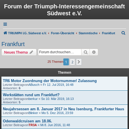
Forum der Triumph-Interessengemeinschaft
Südwest e.V.
S
TRIUMPH I.G. Südwest e.V.
Foren-Übersicht
Stammtische
Frankfurt
u
Frankfurt
c
Suche
Erweiterte Suche
Neues Thema
h
e
1
2
Nächste
25 Themen
Themen
TR6 Motor Zuordnung der Motornummer/ Zulassung
Letzter Beitragvon
ABusch
«
Fr 12. Jul 2019, 16:48
Antworten:
6
Werkstätten rund um Frankfurt?
Letzter Beitragvon
berkur
«
So 10. Mär 2019, 16:13
Antworten:
5
Neujahrsessen am 8. Januar 2017 in Neu Isenburg, Frankfurter Haus
Letzter Beitragvon
Blinker
«
Mo 5. Dez 2016, 23:59
Odenwaldcruisen am 18.06.
Letzter Beitragvon
TR3A
«
Mi 8. Jun 2016, 11:48