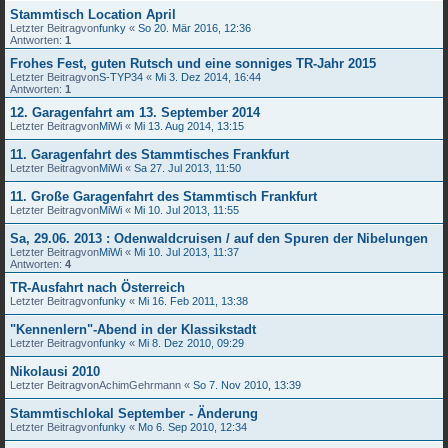
Stammtisch Location April
Letzter Beitragvon
funky
«
So 20. Mär 2016, 12:36
Antworten:
1
Frohes Fest, guten Rutsch und eine sonniges TR-Jahr 2015
Letzter Beitragvon
S-TYP34
«
Mi 3. Dez 2014, 16:44
Antworten:
1
12. Garagenfahrt am 13. September 2014
Letzter Beitragvon
MiWi
«
Mi 13. Aug 2014, 13:15
11. Garagenfahrt des Stammtisches Frankfurt
Letzter Beitragvon
MiWi
«
Sa 27. Jul 2013, 11:50
11. Große Garagenfahrt des Stammtisch Frankfurt
Letzter Beitragvon
MiWi
«
Mi 10. Jul 2013, 11:55
Sa, 29.06. 2013 : Odenwaldcruisen / auf den Spuren der Nibelungen
Letzter Beitragvon
MiWi
«
Mi 10. Jul 2013, 11:37
Antworten:
4
TR-Ausfahrt nach Österreich
Letzter Beitragvon
funky
«
Mi 16. Feb 2011, 13:38
"Kennenlern"-Abend in der Klassikstadt
Letzter Beitragvon
funky
«
Mi 8. Dez 2010, 09:29
Nikolausi 2010
Letzter Beitragvon
AchimGehrmann
«
So 7. Nov 2010, 13:39
Stammtischlokal September - Änderung
Letzter Beitragvon
funky
«
Mo 6. Sep 2010, 12:34