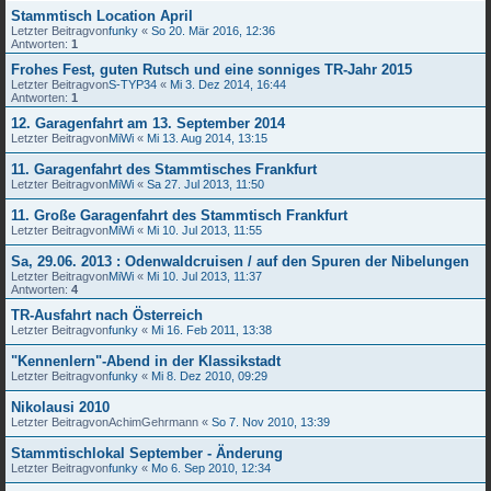
Stammtisch Location April
Letzter Beitragvon
funky
«
So 20. Mär 2016, 12:36
Antworten:
1
Frohes Fest, guten Rutsch und eine sonniges TR-Jahr 2015
Letzter Beitragvon
S-TYP34
«
Mi 3. Dez 2014, 16:44
Antworten:
1
12. Garagenfahrt am 13. September 2014
Letzter Beitragvon
MiWi
«
Mi 13. Aug 2014, 13:15
11. Garagenfahrt des Stammtisches Frankfurt
Letzter Beitragvon
MiWi
«
Sa 27. Jul 2013, 11:50
11. Große Garagenfahrt des Stammtisch Frankfurt
Letzter Beitragvon
MiWi
«
Mi 10. Jul 2013, 11:55
Sa, 29.06. 2013 : Odenwaldcruisen / auf den Spuren der Nibelungen
Letzter Beitragvon
MiWi
«
Mi 10. Jul 2013, 11:37
Antworten:
4
TR-Ausfahrt nach Österreich
Letzter Beitragvon
funky
«
Mi 16. Feb 2011, 13:38
"Kennenlern"-Abend in der Klassikstadt
Letzter Beitragvon
funky
«
Mi 8. Dez 2010, 09:29
Nikolausi 2010
Letzter Beitragvon
AchimGehrmann
«
So 7. Nov 2010, 13:39
Stammtischlokal September - Änderung
Letzter Beitragvon
funky
«
Mo 6. Sep 2010, 12:34