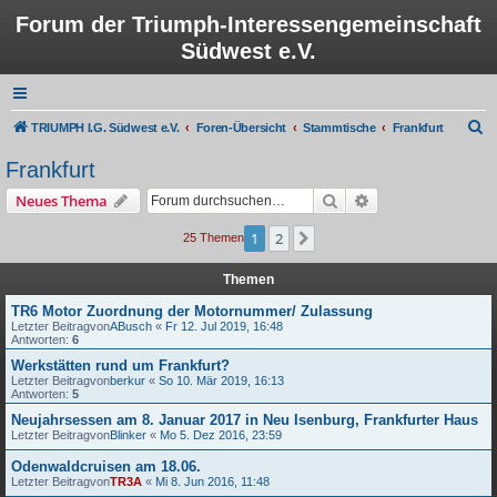
Forum der Triumph-Interessengemeinschaft
Südwest e.V.
S
TRIUMPH I.G. Südwest e.V.
Foren-Übersicht
Stammtische
Frankfurt
u
Frankfurt
c
Suche
Erweiterte Suche
Neues Thema
h
e
1
2
Nächste
25 Themen
Themen
TR6 Motor Zuordnung der Motornummer/ Zulassung
Letzter Beitragvon
ABusch
«
Fr 12. Jul 2019, 16:48
Antworten:
6
Werkstätten rund um Frankfurt?
Letzter Beitragvon
berkur
«
So 10. Mär 2019, 16:13
Antworten:
5
Neujahrsessen am 8. Januar 2017 in Neu Isenburg, Frankfurter Haus
Letzter Beitragvon
Blinker
«
Mo 5. Dez 2016, 23:59
Odenwaldcruisen am 18.06.
Letzter Beitragvon
TR3A
«
Mi 8. Jun 2016, 11:48