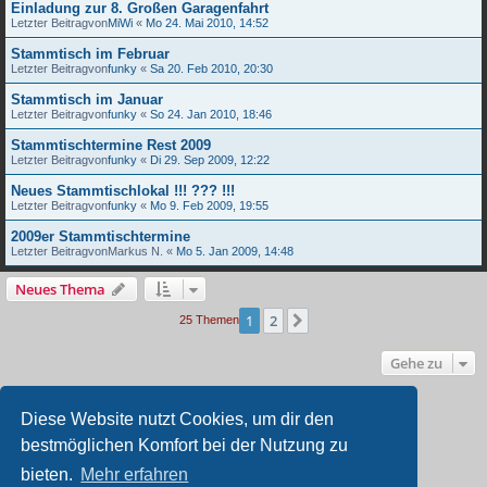
Einladung zur 8. Großen Garagenfahrt
Letzter Beitragvon
MiWi
«
Mo 24. Mai 2010, 14:52
Stammtisch im Februar
Letzter Beitragvon
funky
«
Sa 20. Feb 2010, 20:30
Stammtisch im Januar
Letzter Beitragvon
funky
«
So 24. Jan 2010, 18:46
Stammtischtermine Rest 2009
Letzter Beitragvon
funky
«
Di 29. Sep 2009, 12:22
Neues Stammtischlokal !!! ??? !!!
Letzter Beitragvon
funky
«
Mo 9. Feb 2009, 19:55
2009er Stammtischtermine
Letzter Beitragvon
Markus N.
«
Mo 5. Jan 2009, 14:48
Neues Thema
1
2
Nächste
25 Themen
Gehe zu
BERECHTIGUNGEN IN DIESEM FORUM
Diese Website nutzt Cookies, um dir den
Du darfst
keine
neuen Themen in diesem Forum erstellen.
bestmöglichen Komfort bei der Nutzung zu
Du darfst
keine
Antworten zu Themen in diesem Forum erstellen.
Du darfst deine Beiträge in diesem Forum
nicht
ändern.
bieten.
Mehr erfahren
Du darfst deine Beiträge in diesem Forum
nicht
löschen.