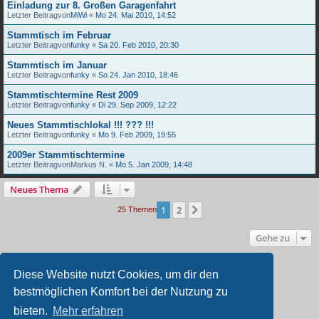
Einladung zur 8. Großen Garagenfahrt
Letzter Beitragvon
MiWi
«
Mo 24. Mai 2010, 14:52
Stammtisch im Februar
Letzter Beitragvon
funky
«
Sa 20. Feb 2010, 20:30
Stammtisch im Januar
Letzter Beitragvon
funky
«
So 24. Jan 2010, 18:46
Stammtischtermine Rest 2009
Letzter Beitragvon
funky
«
Di 29. Sep 2009, 12:22
Neues Stammtischlokal !!! ??? !!!
Letzter Beitragvon
funky
«
Mo 9. Feb 2009, 19:55
2009er Stammtischtermine
Letzter Beitragvon
Markus N.
«
Mo 5. Jan 2009, 14:48
Neues Thema
1
2
Nächste
25 Themen
Gehe zu
BERECHTIGUNGEN IN DIESEM FORUM
Diese Website nutzt Cookies, um dir den
Du darfst
keine
neuen Themen in diesem Forum erstellen.
bestmöglichen Komfort bei der Nutzung zu
Du darfst
keine
Antworten zu Themen in diesem Forum erstellen.
Du darfst deine Beiträge in diesem Forum
nicht
ändern.
bieten.
Mehr erfahren
Du darfst deine Beiträge in diesem Forum
nicht
löschen.