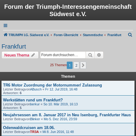
Forum der Triumph-Interessengemeinschaft
Südwest e.V.
S
TRIUMPH I.G. Südwest e.V.
Foren-Übersicht
Stammtische
Frankfurt
u
Frankfurt
c
Suche
Erweiterte Suche
Neues Thema
h
e
1
2
Nächste
25 Themen
Themen
TR6 Motor Zuordnung der Motornummer/ Zulassung
Letzter Beitragvon
ABusch
«
Fr 12. Jul 2019, 16:48
Antworten:
6
Werkstätten rund um Frankfurt?
Letzter Beitragvon
berkur
«
So 10. Mär 2019, 16:13
Antworten:
5
Neujahrsessen am 8. Januar 2017 in Neu Isenburg, Frankfurter Haus
Letzter Beitragvon
Blinker
«
Mo 5. Dez 2016, 23:59
Odenwaldcruisen am 18.06.
Letzter Beitragvon
TR3A
«
Mi 8. Jun 2016, 11:48