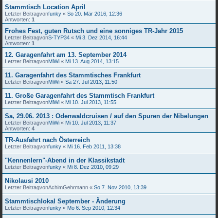
Stammtisch Location April
Letzter Beitragvon
funky
«
So 20. Mär 2016, 12:36
Antworten:
1
Frohes Fest, guten Rutsch und eine sonniges TR-Jahr 2015
Letzter Beitragvon
S-TYP34
«
Mi 3. Dez 2014, 16:44
Antworten:
1
12. Garagenfahrt am 13. September 2014
Letzter Beitragvon
MiWi
«
Mi 13. Aug 2014, 13:15
11. Garagenfahrt des Stammtisches Frankfurt
Letzter Beitragvon
MiWi
«
Sa 27. Jul 2013, 11:50
11. Große Garagenfahrt des Stammtisch Frankfurt
Letzter Beitragvon
MiWi
«
Mi 10. Jul 2013, 11:55
Sa, 29.06. 2013 : Odenwaldcruisen / auf den Spuren der Nibelungen
Letzter Beitragvon
MiWi
«
Mi 10. Jul 2013, 11:37
Antworten:
4
TR-Ausfahrt nach Österreich
Letzter Beitragvon
funky
«
Mi 16. Feb 2011, 13:38
"Kennenlern"-Abend in der Klassikstadt
Letzter Beitragvon
funky
«
Mi 8. Dez 2010, 09:29
Nikolausi 2010
Letzter Beitragvon
AchimGehrmann
«
So 7. Nov 2010, 13:39
Stammtischlokal September - Änderung
Letzter Beitragvon
funky
«
Mo 6. Sep 2010, 12:34