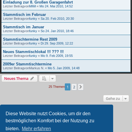
Einladung zur 8. Großen Garagenfahrt
Letzter Beitragvon
MiWi
«
Mo 24. Mai 2010, 14:52
Stammtisch im Februar
Letzter Beitragvon
funky
«
Sa 20. Feb 2010, 20:30
Stammtisch im Januar
Letzter Beitragvon
funky
«
So 24. Jan 2010, 18:46
Stammtischtermine Rest 2009
Letzter Beitragvon
funky
«
Di 29. Sep 2009, 12:22
Neues Stammtischlokal !!! ??? !!!
Letzter Beitragvon
funky
«
Mo 9. Feb 2009, 19:55
2009er Stammtischtermine
Letzter Beitragvon
Markus N.
«
Mo 5. Jan 2009, 14:48
Neues Thema
1
2
Nächste
25 Themen
Gehe zu
BERECHTIGUNGEN IN DIESEM FORUM
Diese Website nutzt Cookies, um dir den
Du darfst
keine
neuen Themen in diesem Forum erstellen.
bestmöglichen Komfort bei der Nutzung zu
Du darfst
keine
Antworten zu Themen in diesem Forum erstellen.
Du darfst deine Beiträge in diesem Forum
nicht
ändern.
bieten.
Mehr erfahren
Du darfst deine Beiträge in diesem Forum
nicht
löschen.