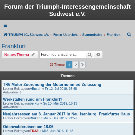
Forum der Triumph-Interessengemeinschaft
Südwest e.V.
S
TRIUMPH I.G. Südwest e.V.
Foren-Übersicht
Stammtische
Frankfurt
u
Frankfurt
c
Suche
Erweiterte Suche
Neues Thema
h
e
1
2
Nächste
25 Themen
Themen
TR6 Motor Zuordnung der Motornummer/ Zulassung
Letzter Beitragvon
ABusch
«
Fr 12. Jul 2019, 16:48
Antworten:
6
Werkstätten rund um Frankfurt?
Letzter Beitragvon
berkur
«
So 10. Mär 2019, 16:13
Antworten:
5
Neujahrsessen am 8. Januar 2017 in Neu Isenburg, Frankfurter Haus
Letzter Beitragvon
Blinker
«
Mo 5. Dez 2016, 23:59
Odenwaldcruisen am 18.06.
Letzter Beitragvon
TR3A
«
Mi 8. Jun 2016, 11:48