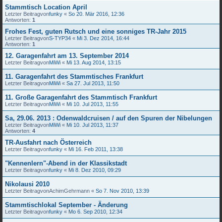
Stammtisch Location April
Letzter Beitragvon
funky
«
So 20. Mär 2016, 12:36
Antworten:
1
Frohes Fest, guten Rutsch und eine sonniges TR-Jahr 2015
Letzter Beitragvon
S-TYP34
«
Mi 3. Dez 2014, 16:44
Antworten:
1
12. Garagenfahrt am 13. September 2014
Letzter Beitragvon
MiWi
«
Mi 13. Aug 2014, 13:15
11. Garagenfahrt des Stammtisches Frankfurt
Letzter Beitragvon
MiWi
«
Sa 27. Jul 2013, 11:50
11. Große Garagenfahrt des Stammtisch Frankfurt
Letzter Beitragvon
MiWi
«
Mi 10. Jul 2013, 11:55
Sa, 29.06. 2013 : Odenwaldcruisen / auf den Spuren der Nibelungen
Letzter Beitragvon
MiWi
«
Mi 10. Jul 2013, 11:37
Antworten:
4
TR-Ausfahrt nach Österreich
Letzter Beitragvon
funky
«
Mi 16. Feb 2011, 13:38
"Kennenlern"-Abend in der Klassikstadt
Letzter Beitragvon
funky
«
Mi 8. Dez 2010, 09:29
Nikolausi 2010
Letzter Beitragvon
AchimGehrmann
«
So 7. Nov 2010, 13:39
Stammtischlokal September - Änderung
Letzter Beitragvon
funky
«
Mo 6. Sep 2010, 12:34