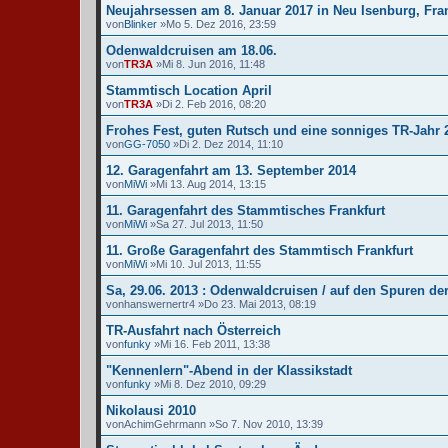
Neujahrsessen am 8. Januar 2017 in Neu Isenburg, Fra
von
Blinker
»Mo 5. Dez 2016, 23:59
Odenwaldcruisen am 18.06.
von
TR3A
»Mi 8. Jun 2016, 11:48
Stammtisch Location April
von
TR3A
»Di 2. Feb 2016, 08:20
Frohes Fest, guten Rutsch und eine sonniges TR-Jahr 
von
GG-7050
»Di 2. Dez 2014, 11:10
12. Garagenfahrt am 13. September 2014
von
MiWi
»Mi 13. Aug 2014, 13:15
11. Garagenfahrt des Stammtisches Frankfurt
von
MiWi
»Sa 27. Jul 2013, 11:50
11. Große Garagenfahrt des Stammtisch Frankfurt
von
MiWi
»Mi 10. Jul 2013, 11:55
Sa, 29.06. 2013 : Odenwaldcruisen / auf den Spuren de
von
hanswernertr4
»Do 23. Mai 2013, 08:19
TR-Ausfahrt nach Österreich
von
funky
»Mi 16. Feb 2011, 13:38
"Kennenlern"-Abend in der Klassikstadt
von
funky
»Mi 8. Dez 2010, 09:29
Nikolausi 2010
von
AchimGehrmann
»So 7. Nov 2010, 13:39