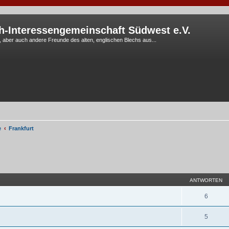
h-Interessengemeinschaft Südwest e.V.
G, aber auch andere Freunde des alten, englischen Blechs aus...
e
Frankfurt
eiterte Suche
ANTWORTEN
6
5