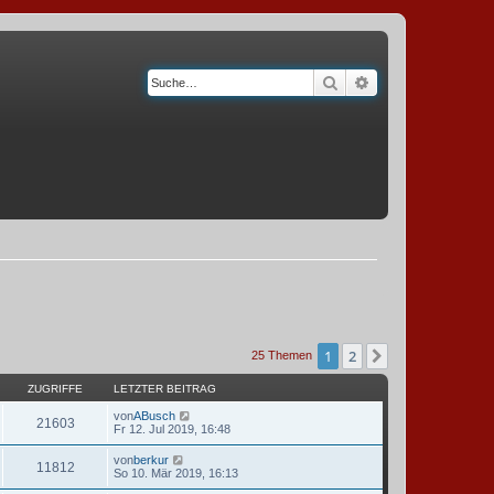
Suche
Erweiterte Suche
1
2
Nächste
25 Themen
ZUGRIFFE
LETZTER BEITRAG
von
ABusch
21603
Fr 12. Jul 2019, 16:48
von
berkur
11812
So 10. Mär 2019, 16:13