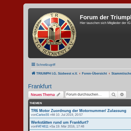
Forum der Triump
Hier tauschen sich Mitglieder der I
Schnellzugriff
TRIUMPH I.G. Südwest e.V.
Foren-Übersicht
Stammtisch
Frankfurt
Suche
Erw
Neues Thema
THEMEN
TR6 Motor Zuordnung der Motornummer/ Zulassung
von
Carlos55
»Mi 10. Jul 2019, 20:57
Werkstätten rund um Frankfurt?
von
FAT4811
»Sa 19. Mär 2016, 17:48