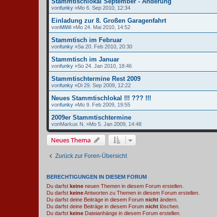
Stammtischlokal September - Änderung
von
funky
»Mo 6. Sep 2010, 12:34
Einladung zur 8. Großen Garagenfahrt
von
MiWi
»Mo 24. Mai 2010, 14:52
Stammtisch im Februar
von
funky
»Sa 20. Feb 2010, 20:30
Stammtisch im Januar
von
funky
»So 24. Jan 2010, 18:46
Stammtischtermine Rest 2009
von
funky
»Di 29. Sep 2009, 12:22
Neues Stammtischlokal !!! ??? !!!
von
funky
»Mo 9. Feb 2009, 19:55
2009er Stammtischtermine
von
Markus N.
»Mo 5. Jan 2009, 14:48
Neues Thema
Zurück zur Foren-Übersicht
BERECHTIGUNGEN IN DIESEM FORUM
Du darfst
keine
neuen Themen in diesem Forum erstellen.
Du darfst
keine
Antworten zu Themen in diesem Forum erstellen.
Du darfst deine Beiträge in diesem Forum
nicht
ändern.
Du darfst deine Beiträge in diesem Forum
nicht
löschen.
Du darfst
keine
Dateianhänge in diesem Forum erstellen.