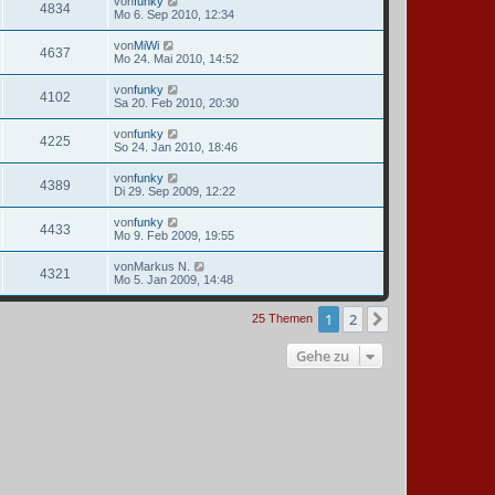
von
funky
4834
Mo 6. Sep 2010, 12:34
von
MiWi
4637
Mo 24. Mai 2010, 14:52
von
funky
4102
Sa 20. Feb 2010, 20:30
von
funky
4225
So 24. Jan 2010, 18:46
von
funky
4389
Di 29. Sep 2009, 12:22
von
funky
4433
Mo 9. Feb 2009, 19:55
von
Markus N.
4321
Mo 5. Jan 2009, 14:48
1
2
Nächste
25 Themen
Gehe zu