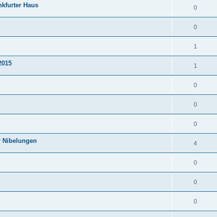
nkfurter Haus
0
0
1
2015
1
0
0
0
r Nibelungen
4
0
0
0