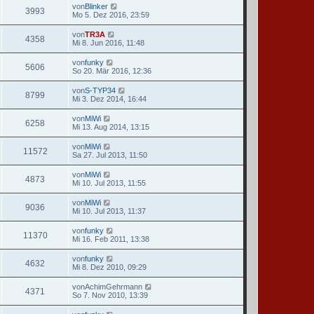
von
Blinker
3993
Mo 5. Dez 2016, 23:59
von
TR3A
4358
Mi 8. Jun 2016, 11:48
von
funky
5606
So 20. Mär 2016, 12:36
von
S-TYP34
8799
Mi 3. Dez 2014, 16:44
von
MiWi
6258
Mi 13. Aug 2014, 13:15
von
MiWi
11572
Sa 27. Jul 2013, 11:50
von
MiWi
4873
Mi 10. Jul 2013, 11:55
von
MiWi
9036
Mi 10. Jul 2013, 11:37
von
funky
11370
Mi 16. Feb 2011, 13:38
von
funky
4632
Mi 8. Dez 2010, 09:29
von
AchimGehrmann
4371
So 7. Nov 2010, 13:39