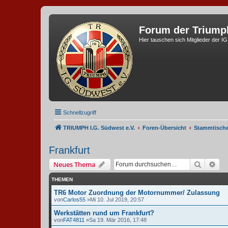
Forum der Triump
Hier tauschen sich Mitglieder der I
Schnellzugriff
TRIUMPH I.G. Südwest e.V.
Foren-Übersicht
Stammtisch
Frankfurt
Suche
Erw
Neues Thema
THEMEN
TR6 Motor Zuordnung der Motornummer/ Zulassung
von
Carlos55
»Mi 10. Jul 2019, 20:57
Werkstätten rund um Frankfurt?
von
FAT4811
»Sa 19. Mär 2016, 17:48