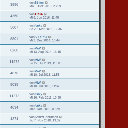
von
Blinker
3996
Mo 5. Dez 2016, 23:59
von
TR3A
4360
Mi 8. Jun 2016, 11:48
von
funky
5607
So 20. Mär 2016, 12:36
von
S-TYP34
8801
Mi 3. Dez 2014, 16:44
von
MiWi
6260
Mi 13. Aug 2014, 13:15
von
MiWi
11572
Sa 27. Jul 2013, 11:50
von
MiWi
4878
Mi 10. Jul 2013, 11:55
von
MiWi
9039
Mi 10. Jul 2013, 11:37
von
funky
11373
Mi 16. Feb 2011, 13:38
von
funky
4634
Mi 8. Dez 2010, 09:29
von
AchimGehrmann
4374
So 7. Nov 2010, 13:39