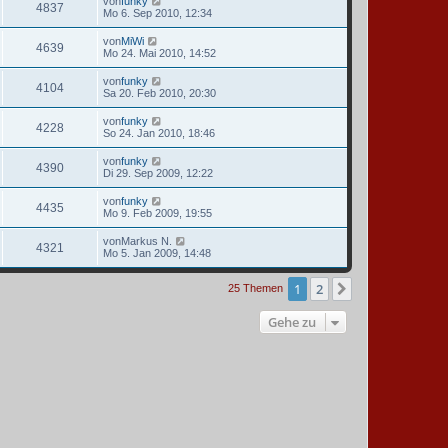
von
funky
4837
Mo 6. Sep 2010, 12:34
von
MiWi
4639
Mo 24. Mai 2010, 14:52
von
funky
4104
Sa 20. Feb 2010, 20:30
von
funky
4228
So 24. Jan 2010, 18:46
von
funky
4390
Di 29. Sep 2009, 12:22
von
funky
4435
Mo 9. Feb 2009, 19:55
von
Markus N.
4321
Mo 5. Jan 2009, 14:48
1
2
Nächste
25 Themen
Gehe zu