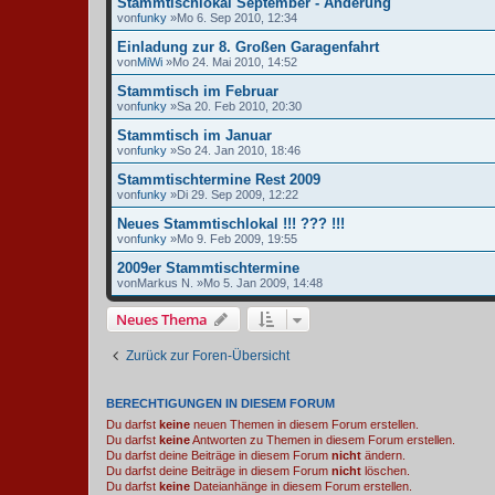
Stammtischlokal September - Änderung
von
funky
»Mo 6. Sep 2010, 12:34
Einladung zur 8. Großen Garagenfahrt
von
MiWi
»Mo 24. Mai 2010, 14:52
Stammtisch im Februar
von
funky
»Sa 20. Feb 2010, 20:30
Stammtisch im Januar
von
funky
»So 24. Jan 2010, 18:46
Stammtischtermine Rest 2009
von
funky
»Di 29. Sep 2009, 12:22
Neues Stammtischlokal !!! ??? !!!
von
funky
»Mo 9. Feb 2009, 19:55
2009er Stammtischtermine
von
Markus N.
»Mo 5. Jan 2009, 14:48
Neues Thema
Zurück zur Foren-Übersicht
BERECHTIGUNGEN IN DIESEM FORUM
Du darfst
keine
neuen Themen in diesem Forum erstellen.
Du darfst
keine
Antworten zu Themen in diesem Forum erstellen.
Du darfst deine Beiträge in diesem Forum
nicht
ändern.
Du darfst deine Beiträge in diesem Forum
nicht
löschen.
Du darfst
keine
Dateianhänge in diesem Forum erstellen.