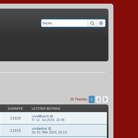
Suche
Erweiterte Suche
1
2
Nächste
25 Themen
ZUGRIFFE
LETZTER BEITRAG
von
ABusch
21620
Fr 12. Jul 2019, 16:48
von
berkur
11816
So 10. Mär 2019, 16:13