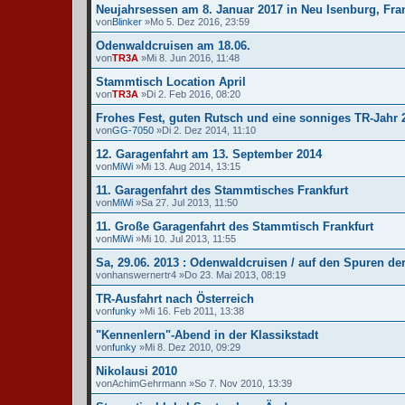
Neujahrsessen am 8. Januar 2017 in Neu Isenburg, Fra
von
Blinker
»Mo 5. Dez 2016, 23:59
Odenwaldcruisen am 18.06.
von
TR3A
»Mi 8. Jun 2016, 11:48
Stammtisch Location April
von
TR3A
»Di 2. Feb 2016, 08:20
Frohes Fest, guten Rutsch und eine sonniges TR-Jahr 
von
GG-7050
»Di 2. Dez 2014, 11:10
12. Garagenfahrt am 13. September 2014
von
MiWi
»Mi 13. Aug 2014, 13:15
11. Garagenfahrt des Stammtisches Frankfurt
von
MiWi
»Sa 27. Jul 2013, 11:50
11. Große Garagenfahrt des Stammtisch Frankfurt
von
MiWi
»Mi 10. Jul 2013, 11:55
Sa, 29.06. 2013 : Odenwaldcruisen / auf den Spuren de
von
hanswernertr4
»Do 23. Mai 2013, 08:19
TR-Ausfahrt nach Österreich
von
funky
»Mi 16. Feb 2011, 13:38
"Kennenlern"-Abend in der Klassikstadt
von
funky
»Mi 8. Dez 2010, 09:29
Nikolausi 2010
von
AchimGehrmann
»So 7. Nov 2010, 13:39