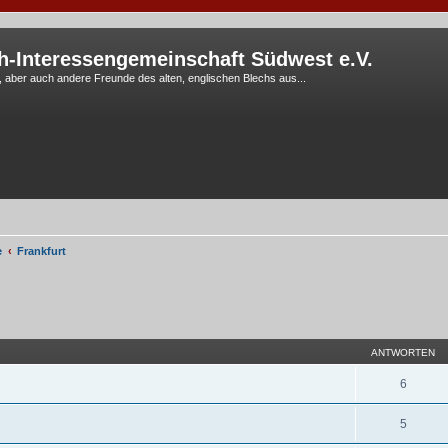
h-Interessengemeinschaft Südwest e.V.
G, aber auch andere Freunde des alten, englischen Blechs aus...
e
Frankfurt
eiterte Suche
ANTWORTEN
6
5