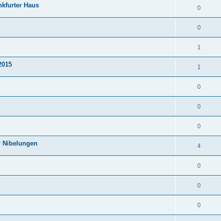
nkfurter Haus
0
0
1
2015
1
0
0
0
r Nibelungen
4
0
0
0