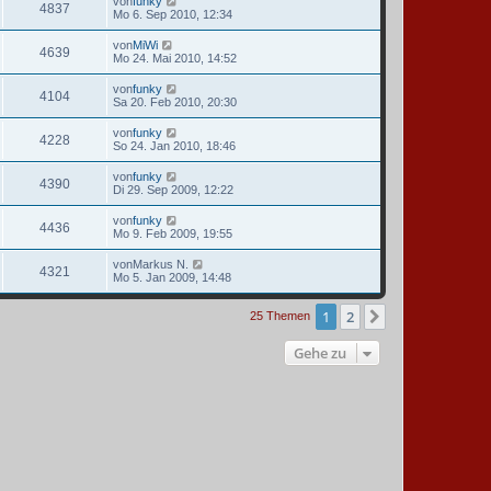
von
funky
4837
Mo 6. Sep 2010, 12:34
von
MiWi
4639
Mo 24. Mai 2010, 14:52
von
funky
4104
Sa 20. Feb 2010, 20:30
von
funky
4228
So 24. Jan 2010, 18:46
von
funky
4390
Di 29. Sep 2009, 12:22
von
funky
4436
Mo 9. Feb 2009, 19:55
von
Markus N.
4321
Mo 5. Jan 2009, 14:48
1
2
Nächste
25 Themen
Gehe zu