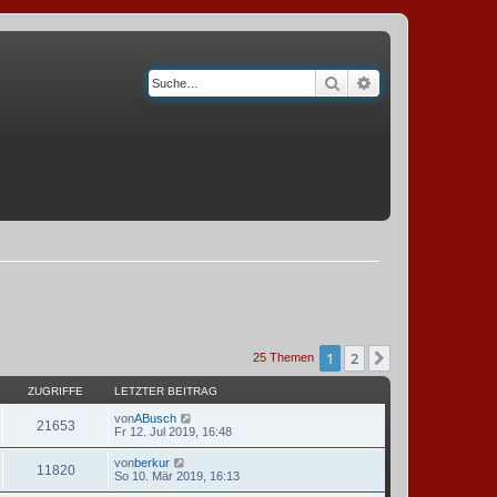
Suche
Erweiterte Suche
1
2
Nächste
25 Themen
ZUGRIFFE
LETZTER BEITRAG
von
ABusch
21653
Fr 12. Jul 2019, 16:48
von
berkur
11820
So 10. Mär 2019, 16:13