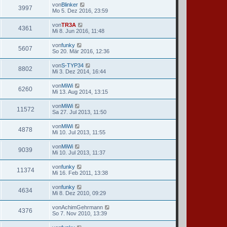
von
Blinker
3997
Mo 5. Dez 2016, 23:59
von
TR3A
4361
Mi 8. Jun 2016, 11:48
von
funky
5607
So 20. Mär 2016, 12:36
von
S-TYP34
8802
Mi 3. Dez 2014, 16:44
von
MiWi
6260
Mi 13. Aug 2014, 13:15
von
MiWi
11572
Sa 27. Jul 2013, 11:50
von
MiWi
4878
Mi 10. Jul 2013, 11:55
von
MiWi
9039
Mi 10. Jul 2013, 11:37
von
funky
11374
Mi 16. Feb 2011, 13:38
von
funky
4634
Mi 8. Dez 2010, 09:29
von
AchimGehrmann
4376
So 7. Nov 2010, 13:39