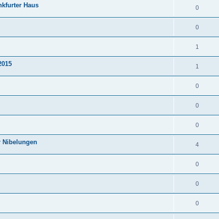
nkfurter Haus
0
0
1
2015
1
0
0
0
r Nibelungen
4
0
0
0