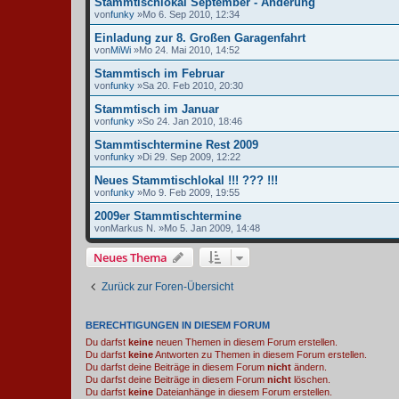
Stammtischlokal September - Änderung
von
funky
»Mo 6. Sep 2010, 12:34
Einladung zur 8. Großen Garagenfahrt
von
MiWi
»Mo 24. Mai 2010, 14:52
Stammtisch im Februar
von
funky
»Sa 20. Feb 2010, 20:30
Stammtisch im Januar
von
funky
»So 24. Jan 2010, 18:46
Stammtischtermine Rest 2009
von
funky
»Di 29. Sep 2009, 12:22
Neues Stammtischlokal !!! ??? !!!
von
funky
»Mo 9. Feb 2009, 19:55
2009er Stammtischtermine
von
Markus N.
»Mo 5. Jan 2009, 14:48
Neues Thema
Zurück zur Foren-Übersicht
BERECHTIGUNGEN IN DIESEM FORUM
Du darfst
keine
neuen Themen in diesem Forum erstellen.
Du darfst
keine
Antworten zu Themen in diesem Forum erstellen.
Du darfst deine Beiträge in diesem Forum
nicht
ändern.
Du darfst deine Beiträge in diesem Forum
nicht
löschen.
Du darfst
keine
Dateianhänge in diesem Forum erstellen.