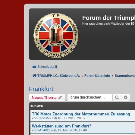
Forum der Triump
Hier tauschen sich Mitglieder der I
Schnellzugriff
TRIUMPH I.G. Südwest e.V.
Foren-Übersicht
Stammtisch
Frankfurt
Suche
Erw
Neues Thema
THEMEN
TR6 Motor Zuordnung der Motornummer/ Zulassung
von
Carlos55
»Mi 10. Jul 2019, 20:57
Werkstätten rund um Frankfurt?
von
FAT4811
»Sa 19. Mär 2016, 17:48