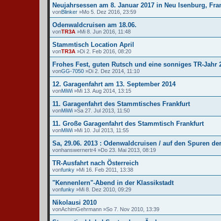
Neujahrsessen am 8. Januar 2017 in Neu Isenburg, Fra
von
Blinker
»Mo 5. Dez 2016, 23:59
Odenwaldcruisen am 18.06.
von
TR3A
»Mi 8. Jun 2016, 11:48
Stammtisch Location April
von
TR3A
»Di 2. Feb 2016, 08:20
Frohes Fest, guten Rutsch und eine sonniges TR-Jahr 
von
GG-7050
»Di 2. Dez 2014, 11:10
12. Garagenfahrt am 13. September 2014
von
MiWi
»Mi 13. Aug 2014, 13:15
11. Garagenfahrt des Stammtisches Frankfurt
von
MiWi
»Sa 27. Jul 2013, 11:50
11. Große Garagenfahrt des Stammtisch Frankfurt
von
MiWi
»Mi 10. Jul 2013, 11:55
Sa, 29.06. 2013 : Odenwaldcruisen / auf den Spuren de
von
hanswernertr4
»Do 23. Mai 2013, 08:19
TR-Ausfahrt nach Österreich
von
funky
»Mi 16. Feb 2011, 13:38
"Kennenlern"-Abend in der Klassikstadt
von
funky
»Mi 8. Dez 2010, 09:29
Nikolausi 2010
von
AchimGehrmann
»So 7. Nov 2010, 13:39