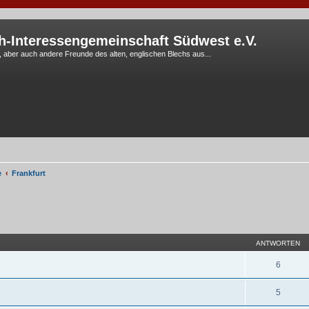
h-Interessengemeinschaft Südwest e.V.
G, aber auch andere Freunde des alten, englischen Blechs aus...
e
Frankfurt
eiterte Suche
ANTWORTEN
6
5