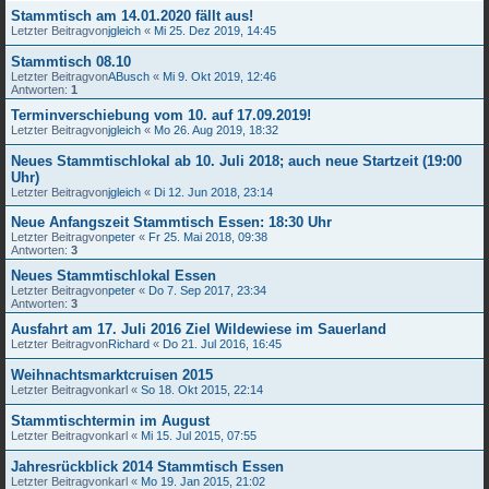
Stammtisch am 14.01.2020 fällt aus!
Letzter Beitragvon
jgleich
«
Mi 25. Dez 2019, 14:45
Stammtisch 08.10
Letzter Beitragvon
ABusch
«
Mi 9. Okt 2019, 12:46
Antworten:
1
Terminverschiebung vom 10. auf 17.09.2019!
Letzter Beitragvon
jgleich
«
Mo 26. Aug 2019, 18:32
Neues Stammtischlokal ab 10. Juli 2018; auch neue Startzeit (19:00
Uhr)
Letzter Beitragvon
jgleich
«
Di 12. Jun 2018, 23:14
Neue Anfangszeit Stammtisch Essen: 18:30 Uhr
Letzter Beitragvon
peter
«
Fr 25. Mai 2018, 09:38
Antworten:
3
Neues Stammtischlokal Essen
Letzter Beitragvon
peter
«
Do 7. Sep 2017, 23:34
Antworten:
3
Ausfahrt am 17. Juli 2016 Ziel Wildewiese im Sauerland
Letzter Beitragvon
Richard
«
Do 21. Jul 2016, 16:45
Weihnachtsmarktcruisen 2015
Letzter Beitragvon
karl
«
So 18. Okt 2015, 22:14
Stammtischtermin im August
Letzter Beitragvon
karl
«
Mi 15. Jul 2015, 07:55
Jahresrückblick 2014 Stammtisch Essen
Letzter Beitragvon
karl
«
Mo 19. Jan 2015, 21:02