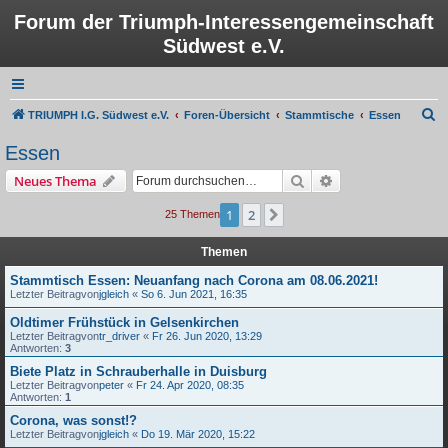
Forum der Triumph-Interessengemeinschaft
Südwest e.V.
S
TRIUMPH I.G. Südwest e.V.
Foren-Übersicht
Stammtische
Essen
u
Essen
c
Suche
Erweiterte Suche
Neues Thema
h
e
1
2
Nächste
25 Themen
Themen
Stammtisch Essen: Neuanfang nach Corona am 08.06.2021!
Letzter Beitragvon
jgleich
«
So 6. Jun 2021, 16:35
Oldtimer Frühstück in Gelsenkirchen
Letzter Beitragvon
tr_driver
«
Fr 26. Jun 2020, 13:29
Antworten:
3
Biete Platz in Schrauberhalle in Duisburg
Letzter Beitragvon
peter
«
Fr 24. Apr 2020, 08:35
Antworten:
1
Corona, was sonst!?
Letzter Beitragvon
jgleich
«
Do 19. Mär 2020, 15:22