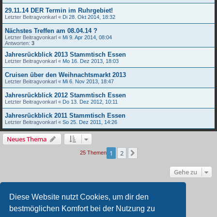
29.11.14 DER Termin im Ruhrgebiet!
Letzter Beitragvon
karl
«
Di 28. Okt 2014, 18:32
Nächstes Treffen am 08.04.14 ?
Letzter Beitragvon
karl
«
Mi 9. Apr 2014, 08:04
Antworten:
3
Jahresrückblick 2013 Stammtisch Essen
Letzter Beitragvon
karl
«
Mo 16. Dez 2013, 18:03
Cruisen über den Weihnachtsmarkt 2013
Letzter Beitragvon
karl
«
Mi 6. Nov 2013, 18:47
Jahresrückblick 2012 Stammtisch Essen
Letzter Beitragvon
karl
«
Do 13. Dez 2012, 10:11
Jahresrückblick 2011 Stammtisch Essen
Letzter Beitragvon
karl
«
So 25. Dez 2011, 14:26
Neues Thema
1
2
Nächste
25 Themen
Gehe zu
BERECHTIGUNGEN IN DIESEM FORUM
Diese Website nutzt Cookies, um dir den
Du darfst
keine
neuen Themen in diesem Forum erstellen.
bestmöglichen Komfort bei der Nutzung zu
Du darfst
keine
Antworten zu Themen in diesem Forum erstellen.
Du darfst deine Beiträge in diesem Forum
nicht
ändern.