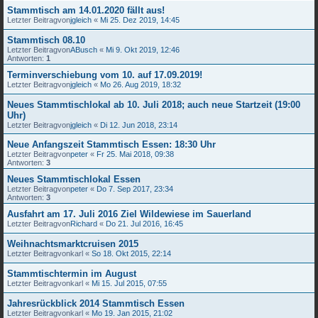
Stammtisch am 14.01.2020 fällt aus!
Letzter Beitragvon
jgleich
«
Mi 25. Dez 2019, 14:45
Stammtisch 08.10
Letzter Beitragvon
ABusch
«
Mi 9. Okt 2019, 12:46
Antworten:
1
Terminverschiebung vom 10. auf 17.09.2019!
Letzter Beitragvon
jgleich
«
Mo 26. Aug 2019, 18:32
Neues Stammtischlokal ab 10. Juli 2018; auch neue Startzeit (19:00
Uhr)
Letzter Beitragvon
jgleich
«
Di 12. Jun 2018, 23:14
Neue Anfangszeit Stammtisch Essen: 18:30 Uhr
Letzter Beitragvon
peter
«
Fr 25. Mai 2018, 09:38
Antworten:
3
Neues Stammtischlokal Essen
Letzter Beitragvon
peter
«
Do 7. Sep 2017, 23:34
Antworten:
3
Ausfahrt am 17. Juli 2016 Ziel Wildewiese im Sauerland
Letzter Beitragvon
Richard
«
Do 21. Jul 2016, 16:45
Weihnachtsmarktcruisen 2015
Letzter Beitragvon
karl
«
So 18. Okt 2015, 22:14
Stammtischtermin im August
Letzter Beitragvon
karl
«
Mi 15. Jul 2015, 07:55
Jahresrückblick 2014 Stammtisch Essen
Letzter Beitragvon
karl
«
Mo 19. Jan 2015, 21:02