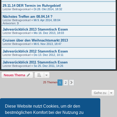
29.11.14 DER Termin im Ruhrgebiet!
Letzter Beitragvon
karl
«
Di 28. Okt 2014, 18:32
Nächstes Treffen am 08.04.14 ?
Letzter Beitragvon
karl
«
Mi 9. Apr 2014, 08:04
Antworten:
3
Jahresrückblick 2013 Stammtisch Essen
Letzter Beitragvon
karl
«
Mo 16. Dez 2013, 18:03
Cruisen über den Weihnachtsmarkt 2013
Letzter Beitragvon
karl
«
Mi 6. Nov 2013, 18:47
Jahresrückblick 2012 Stammtisch Essen
Letzter Beitragvon
karl
«
Do 13. Dez 2012, 10:11
Jahresrückblick 2011 Stammtisch Essen
Letzter Beitragvon
karl
«
So 25. Dez 2011, 14:26
Neues Thema
1
2
Nächste
25 Themen
Gehe zu
BERECHTIGUNGEN IN DIESEM FORUM
Diese Website nutzt Cookies, um dir den
Du darfst
keine
neuen Themen in diesem Forum erstellen.
bestmöglichen Komfort bei der Nutzung zu
Du darfst
keine
Antworten zu Themen in diesem Forum erstellen.
Du darfst deine Beiträge in diesem Forum
nicht
ändern.