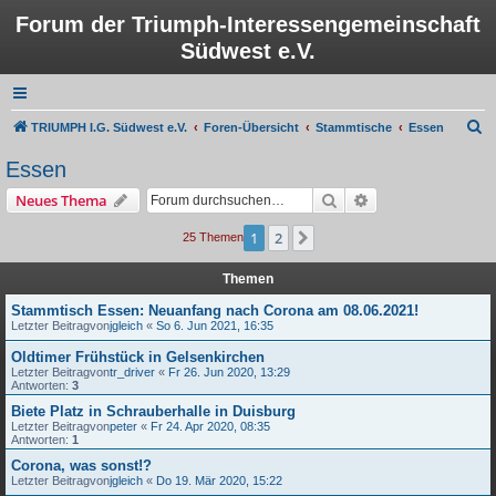
Forum der Triumph-Interessengemeinschaft
Südwest e.V.
S
TRIUMPH I.G. Südwest e.V.
Foren-Übersicht
Stammtische
Essen
u
Essen
c
Suche
Erweiterte Suche
Neues Thema
h
e
1
2
Nächste
25 Themen
Themen
Stammtisch Essen: Neuanfang nach Corona am 08.06.2021!
Letzter Beitragvon
jgleich
«
So 6. Jun 2021, 16:35
Oldtimer Frühstück in Gelsenkirchen
Letzter Beitragvon
tr_driver
«
Fr 26. Jun 2020, 13:29
Antworten:
3
Biete Platz in Schrauberhalle in Duisburg
Letzter Beitragvon
peter
«
Fr 24. Apr 2020, 08:35
Antworten:
1
Corona, was sonst!?
Letzter Beitragvon
jgleich
«
Do 19. Mär 2020, 15:22