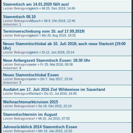
Stammtisch am 14.01.2020 fällt aus!
Letzter Beitragvon
jgleich
«
Mi 25. Dez 2019, 14:45
Stammtisch 08.10
Letzter Beitragvon
ABusch
«
Mi 9. Okt 2019, 12:46
Antworten:
1
Terminverschiebung vom 10. auf 17.09.2019!
Letzter Beitragvon
jgleich
«
Mo 26. Aug 2019, 18:32
Neues Stammtischlokal ab 10. Juli 2018; auch neue Startzeit (19:00
Uhr)
Letzter Beitragvon
jgleich
«
Di 12. Jun 2018, 23:14
Neue Anfangszeit Stammtisch Essen: 18:30 Uhr
Letzter Beitragvon
peter
«
Fr 25. Mai 2018, 09:38
Antworten:
3
Neues Stammtischlokal Essen
Letzter Beitragvon
peter
«
Do 7. Sep 2017, 23:34
Antworten:
3
Ausfahrt am 17. Juli 2016 Ziel Wildewiese im Sauerland
Letzter Beitragvon
Richard
«
Do 21. Jul 2016, 16:45
Weihnachtsmarktcruisen 2015
Letzter Beitragvon
karl
«
So 18. Okt 2015, 22:14
Stammtischtermin im August
Letzter Beitragvon
karl
«
Mi 15. Jul 2015, 07:55
Jahresrückblick 2014 Stammtisch Essen
Letzter Beitragvon
karl
«
Mo 19. Jan 2015, 21:02