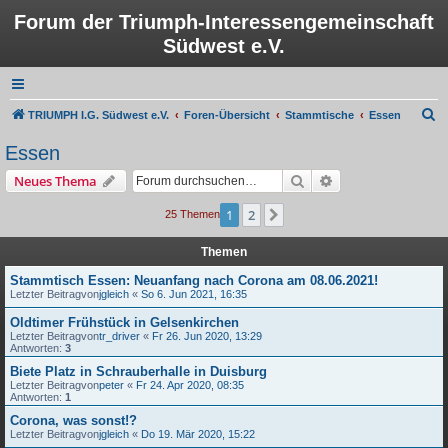
Forum der Triumph-Interessengemeinschaft
Südwest e.V.
S
TRIUMPH I.G. Südwest e.V.
Foren-Übersicht
Stammtische
Essen
u
Essen
c
Suche
Erweiterte Suche
Neues Thema
h
e
1
2
Nächste
25 Themen
Themen
Stammtisch Essen: Neuanfang nach Corona am 08.06.2021!
Letzter Beitragvon
jgleich
«
So 6. Jun 2021, 16:35
Oldtimer Frühstück in Gelsenkirchen
Letzter Beitragvon
tr_driver
«
Fr 26. Jun 2020, 13:29
Antworten:
3
Biete Platz in Schrauberhalle in Duisburg
Letzter Beitragvon
peter
«
Fr 24. Apr 2020, 08:35
Antworten:
1
Corona, was sonst!?
Letzter Beitragvon
jgleich
«
Do 19. Mär 2020, 15:22