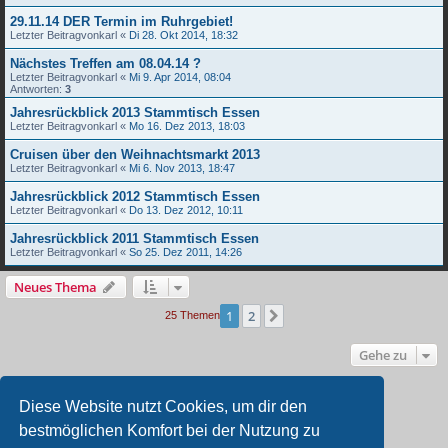
29.11.14 DER Termin im Ruhrgebiet!
Letzter Beitragvon
karl
«
Di 28. Okt 2014, 18:32
Nächstes Treffen am 08.04.14 ?
Letzter Beitragvon
karl
«
Mi 9. Apr 2014, 08:04
Antworten:
3
Jahresrückblick 2013 Stammtisch Essen
Letzter Beitragvon
karl
«
Mo 16. Dez 2013, 18:03
Cruisen über den Weihnachtsmarkt 2013
Letzter Beitragvon
karl
«
Mi 6. Nov 2013, 18:47
Jahresrückblick 2012 Stammtisch Essen
Letzter Beitragvon
karl
«
Do 13. Dez 2012, 10:11
Jahresrückblick 2011 Stammtisch Essen
Letzter Beitragvon
karl
«
So 25. Dez 2011, 14:26
Neues Thema
1
2
Nächste
25 Themen
Gehe zu
BERECHTIGUNGEN IN DIESEM FORUM
Diese Website nutzt Cookies, um dir den
Du darfst
keine
neuen Themen in diesem Forum erstellen.
bestmöglichen Komfort bei der Nutzung zu
Du darfst
keine
Antworten zu Themen in diesem Forum erstellen.
Du darfst deine Beiträge in diesem Forum
nicht
ändern.