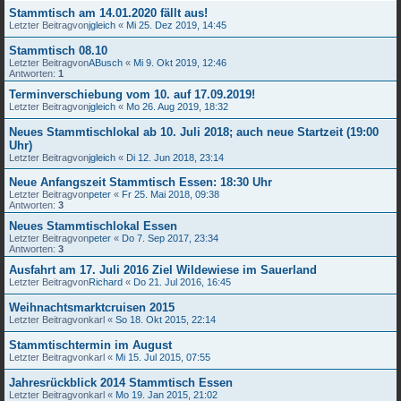
Stammtisch am 14.01.2020 fällt aus!
Letzter Beitragvon
jgleich
«
Mi 25. Dez 2019, 14:45
Stammtisch 08.10
Letzter Beitragvon
ABusch
«
Mi 9. Okt 2019, 12:46
Antworten:
1
Terminverschiebung vom 10. auf 17.09.2019!
Letzter Beitragvon
jgleich
«
Mo 26. Aug 2019, 18:32
Neues Stammtischlokal ab 10. Juli 2018; auch neue Startzeit (19:00
Uhr)
Letzter Beitragvon
jgleich
«
Di 12. Jun 2018, 23:14
Neue Anfangszeit Stammtisch Essen: 18:30 Uhr
Letzter Beitragvon
peter
«
Fr 25. Mai 2018, 09:38
Antworten:
3
Neues Stammtischlokal Essen
Letzter Beitragvon
peter
«
Do 7. Sep 2017, 23:34
Antworten:
3
Ausfahrt am 17. Juli 2016 Ziel Wildewiese im Sauerland
Letzter Beitragvon
Richard
«
Do 21. Jul 2016, 16:45
Weihnachtsmarktcruisen 2015
Letzter Beitragvon
karl
«
So 18. Okt 2015, 22:14
Stammtischtermin im August
Letzter Beitragvon
karl
«
Mi 15. Jul 2015, 07:55
Jahresrückblick 2014 Stammtisch Essen
Letzter Beitragvon
karl
«
Mo 19. Jan 2015, 21:02