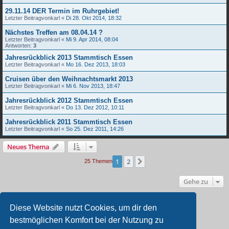
29.11.14 DER Termin im Ruhrgebiet!
Letzter Beitragvon
karl
«
Di 28. Okt 2014, 18:32
Nächstes Treffen am 08.04.14 ?
Letzter Beitragvon
karl
«
Mi 9. Apr 2014, 08:04
Antworten:
3
Jahresrückblick 2013 Stammtisch Essen
Letzter Beitragvon
karl
«
Mo 16. Dez 2013, 18:03
Cruisen über den Weihnachtsmarkt 2013
Letzter Beitragvon
karl
«
Mi 6. Nov 2013, 18:47
Jahresrückblick 2012 Stammtisch Essen
Letzter Beitragvon
karl
«
Do 13. Dez 2012, 10:11
Jahresrückblick 2011 Stammtisch Essen
Letzter Beitragvon
karl
«
So 25. Dez 2011, 14:26
Neues Thema
1
2
Nächste
25 Themen
Gehe zu
BERECHTIGUNGEN IN DIESEM FORUM
Diese Website nutzt Cookies, um dir den
Du darfst
keine
neuen Themen in diesem Forum erstellen.
bestmöglichen Komfort bei der Nutzung zu
Du darfst
keine
Antworten zu Themen in diesem Forum erstellen.
Du darfst deine Beiträge in diesem Forum
nicht
ändern.