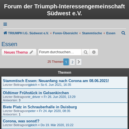
Forum der Triumph-Interessengemeinschaft
Südwest e.V.
S
TRIUMPH I.G. Südwest e.V.
Foren-Übersicht
Stammtische
Essen
u
Essen
c
Suche
Erweiterte Suche
Neues Thema
h
e
1
2
Nächste
25 Themen
Themen
Stammtisch Essen: Neuanfang nach Corona am 08.06.2021!
Letzter Beitragvon
jgleich
«
So 6. Jun 2021, 16:35
Oldtimer Frühstück in Gelsenkirchen
Letzter Beitragvon
tr_driver
«
Fr 26. Jun 2020, 13:29
Antworten:
3
Biete Platz in Schrauberhalle in Duisburg
Letzter Beitragvon
peter
«
Fr 24. Apr 2020, 08:35
Antworten:
1
Corona, was sonst!?
Letzter Beitragvon
jgleich
«
Do 19. Mär 2020, 15:22