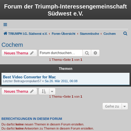
Forum der Triumph-Interessengemeinschaft
Südwest e.V.
S
TRIUMPH I.G. Südwest e.V.
Foren-Übersicht
Stammtische
Cochem
u
Cochem
c
Suche
Erweiterte Suche
Neues Thema
h
1 Thema •Seite
1
von
1
e
Themen
Best Video Converter for Mac
Letzter Beitragvon
qiulian57
«
Sa 26. Mär 2011, 06:08
Neues Thema
1 Thema •Seite
1
von
1
Gehe zu
BERECHTIGUNGEN IN DIESEM FORUM
Du darfst
keine
neuen Themen in diesem Forum erstellen.
Du darfst
keine
Antworten zu Themen in diesem Forum erstellen.