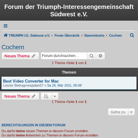
Forum der Triumph-Interessengemeinschaft
Südwest e.V.
S
TRIUMPH I.G. Südwest e.V.
Foren-Übersicht
Stammtische
Cochem
u
Cochem
c
Suche
Erweiterte Suche
Neues Thema
h
1 Thema •Seite
1
von
1
e
Themen
Best Video Converter for Mac
Letzter Beitragvon
qiulian57
«
Sa 26. Mär 2011, 06:08
Neues Thema
1 Thema •Seite
1
von
1
Gehe zu
BERECHTIGUNGEN IN DIESEM FORUM
Du darfst
keine
neuen Themen in diesem Forum erstellen.
Du darfst
keine
Antworten zu Themen in diesem Forum erstellen.