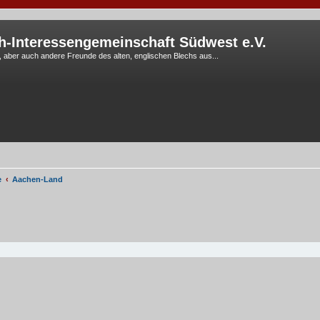
h-Interessengemeinschaft Südwest e.V.
G, aber auch andere Freunde des alten, englischen Blechs aus...
e
Aachen-Land
eiterte Suche