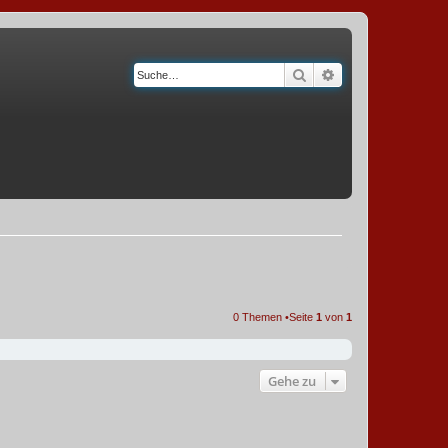
Suche
Erweiterte Suche
0 Themen •Seite
1
von
1
Gehe zu