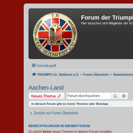
Forum der Triump
Hier tauschen sich Mitglieder der I
Schnellzugriff
TRIUMPH I.G. Südwest e.V.
Foren-Übersicht
Stammtisch
Aachen-Land
Suche
Erw
Neues Thema
In diesem Forum gibt es keine Themen oder Beiträge.
Zurück zur Foren-Übersicht
BERECHTIGUNGEN IN DIESEM FORUM
Du darfst
keine
neuen Themen in diesem Forum erstellen.