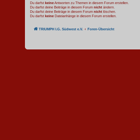
Du darfst
keine
Antworten zu Themen in diesem Forum erstellen.
Du darfst deine Beiträge in diesem Forum
nicht
ändern.
Du darfst deine Beiträge in diesem Forum
nicht
löschen.
Du darfst
keine
Dateianhänge in diesem Forum erstellen.
TRIUMPH I.G. Südwest e.V.
Foren-Übersicht