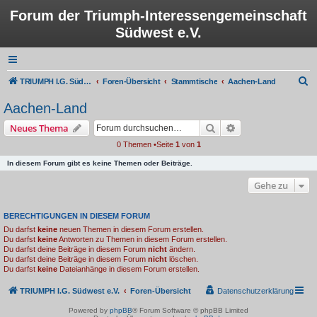
Forum der Triumph-Interessengemeinschaft
Südwest e.V.
S
TRIUMPH I.G. Südwest e.V.
Foren-Übersicht
Stammtische
Aachen-Land
u
Aachen-Land
c
Suche
Erweiterte Suche
Neues Thema
h
0 Themen •Seite
1
von
1
e
In diesem Forum gibt es keine Themen oder Beiträge.
Gehe zu
BERECHTIGUNGEN IN DIESEM FORUM
Du darfst
keine
neuen Themen in diesem Forum erstellen.
Du darfst
keine
Antworten zu Themen in diesem Forum erstellen.
Du darfst deine Beiträge in diesem Forum
nicht
ändern.
Du darfst deine Beiträge in diesem Forum
nicht
löschen.
Du darfst
keine
Dateianhänge in diesem Forum erstellen.
TRIUMPH I.G. Südwest e.V.
Foren-Übersicht
Datenschutzerklärung
Powered by
phpBB
® Forum Software © phpBB Limited