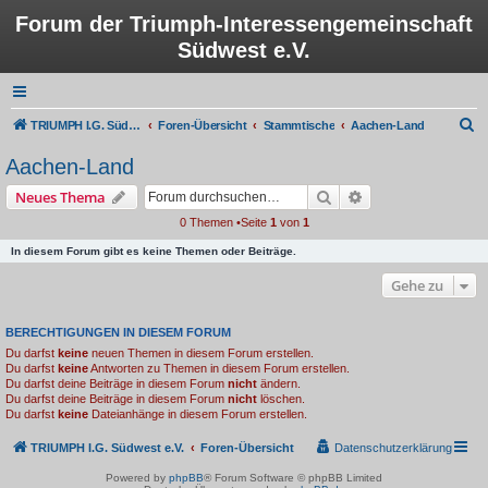
Forum der Triumph-Interessengemeinschaft
Südwest e.V.
S
TRIUMPH I.G. Südwest e.V.
Foren-Übersicht
Stammtische
Aachen-Land
u
Aachen-Land
c
Suche
Erweiterte Suche
Neues Thema
h
0 Themen •Seite
1
von
1
e
In diesem Forum gibt es keine Themen oder Beiträge.
Gehe zu
BERECHTIGUNGEN IN DIESEM FORUM
Du darfst
keine
neuen Themen in diesem Forum erstellen.
Du darfst
keine
Antworten zu Themen in diesem Forum erstellen.
Du darfst deine Beiträge in diesem Forum
nicht
ändern.
Du darfst deine Beiträge in diesem Forum
nicht
löschen.
Du darfst
keine
Dateianhänge in diesem Forum erstellen.
TRIUMPH I.G. Südwest e.V.
Foren-Übersicht
Datenschutzerklärung
Powered by
phpBB
® Forum Software © phpBB Limited