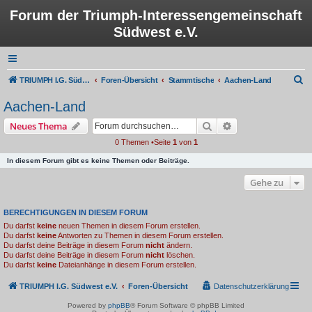
Forum der Triumph-Interessengemeinschaft
Südwest e.V.
S
TRIUMPH I.G. Südwest e.V.
Foren-Übersicht
Stammtische
Aachen-Land
u
Aachen-Land
c
Suche
Erweiterte Suche
Neues Thema
h
0 Themen •Seite
1
von
1
e
In diesem Forum gibt es keine Themen oder Beiträge.
Gehe zu
BERECHTIGUNGEN IN DIESEM FORUM
Du darfst
keine
neuen Themen in diesem Forum erstellen.
Du darfst
keine
Antworten zu Themen in diesem Forum erstellen.
Du darfst deine Beiträge in diesem Forum
nicht
ändern.
Du darfst deine Beiträge in diesem Forum
nicht
löschen.
Du darfst
keine
Dateianhänge in diesem Forum erstellen.
TRIUMPH I.G. Südwest e.V.
Foren-Übersicht
Datenschutzerklärung
Powered by
phpBB
® Forum Software © phpBB Limited