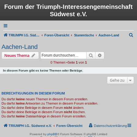
Forum der Triumph-Interessengemeinschaft
Südwest e.V.
S
TRIUMPH I.G. Südwest e.V.
Foren-Übersicht
Stammtische
Aachen-Land
u
Aachen-Land
c
Suche
Erweiterte Suche
Neues Thema
h
0 Themen •Seite
1
von
1
e
In diesem Forum gibt es keine Themen oder Beiträge.
Gehe zu
BERECHTIGUNGEN IN DIESEM FORUM
Du darfst
keine
neuen Themen in diesem Forum erstellen.
Du darfst
keine
Antworten zu Themen in diesem Forum erstellen.
Du darfst deine Beiträge in diesem Forum
nicht
ändern.
Du darfst deine Beiträge in diesem Forum
nicht
löschen.
Du darfst
keine
Dateianhänge in diesem Forum erstellen.
TRIUMPH I.G. Südwest e.V.
Foren-Übersicht
Datenschutzerklärung
Powered by
phpBB
® Forum Software © phpBB Limited