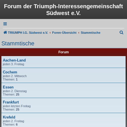
Forum der Triumph-Interessengemeinschaft
Südwest e.V.
S
TRIUMPH I.G. Südwest e.V.
Foren-Übersicht
Stammtische
u
Stammtische
c
Forum
h
e
Aachen-Land
jeden 3. Freitag
Cochem
jeden 2. Mittwoch
Themen:
1
Essen
jeden 2. Dienstag
Themen:
25
Frankfurt
jeden letzten Freitag
Themen:
25
Krefeld
jeden 2. Freitag
Themen:
6