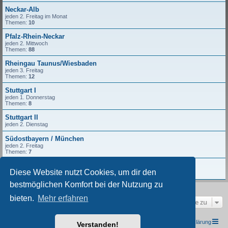
Neckar-Alb
jeden 2. Freitag im Monat
Themen:
10
Pfalz-Rhein-Neckar
jeden 2. Mittwoch
Themen:
88
Rheingau Taunus/Wiesbaden
jeden 3. Freitag
Themen:
12
Stuttgart I
jeden 1. Donnerstag
Themen:
8
Stuttgart II
jeden 2. Dienstag
Südostbayern / München
jeden 2. Freitag
Themen:
7
Würzburg
Diese Website nutzt Cookies, um dir den
jeden 2. Freitag
bestmöglichen Komfort bei der Nutzung zu
bieten.
Mehr erfahren
Gehe zu
TRIUMPH I.G. Südwest e.V.
Foren-Übersicht
Datenschutzerklärung
Verstanden!