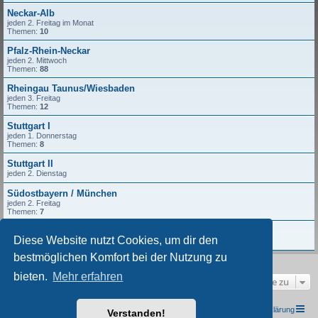
Neckar-Alb
jeden 2. Freitag im Monat
Themen:
10
Pfalz-Rhein-Neckar
jeden 2. Mittwoch
Themen:
88
Rheingau Taunus/Wiesbaden
jeden 3. Freitag
Themen:
12
Stuttgart I
jeden 1. Donnerstag
Themen:
8
Stuttgart II
jeden 2. Dienstag
Südostbayern / München
jeden 2. Freitag
Themen:
7
Würzburg
Diese Website nutzt Cookies, um dir den
jeden 2. Freitag
bestmöglichen Komfort bei der Nutzung zu
bieten.
Mehr erfahren
Gehe zu
TRIUMPH I.G. Südwest e.V.
Foren-Übersicht
Datenschutzerklärung
Verstanden!