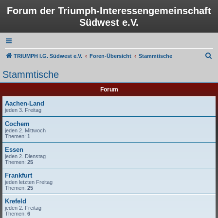
Forum der Triumph-Interessengemeinschaft
Südwest e.V.
S
TRIUMPH I.G. Südwest e.V.
Foren-Übersicht
Stammtische
u
Stammtische
c
Forum
h
e
Aachen-Land
jeden 3. Freitag
Cochem
jeden 2. Mittwoch
Themen:
1
Essen
jeden 2. Dienstag
Themen:
25
Frankfurt
jeden letzten Freitag
Themen:
25
Krefeld
jeden 2. Freitag
Themen:
6