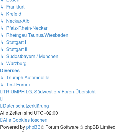
↳ Frankfurt
↳ Krefeld
↳ Neckar-Alb
↳ Pfalz-Rhein-Neckar
↳ Rheingau Taunus/Wiesbaden
↳ Stuttgart I
↳ Stuttgart II
↳ Südostbayern / München
↳ Würzburg
Diverses
↳ Triumph Automobilia
↳ Test-Forum
TRIUMPH I.G. Südwest e.V.
Foren-Übersicht
Datenschutzerklärung
Alle Zeiten sind
UTC+02:00
Alle Cookies löschen
Powered by
phpBB
® Forum Software © phpBB Limited