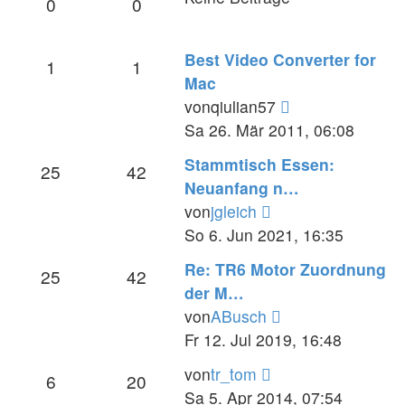
0
0
Best Video Converter for
1
1
Mac
Neuester
von
qiulian57
Beitrag
Sa 26. Mär 2011, 06:08
Stammtisch Essen:
25
42
Neuanfang n…
Neuester
von
jgleich
Beitrag
So 6. Jun 2021, 16:35
Re: TR6 Motor Zuordnung
25
42
der M…
Neuester
von
ABusch
Beitrag
Fr 12. Jul 2019, 16:48
Neuester
von
tr_tom
6
20
Beitrag
Sa 5. Apr 2014, 07:54