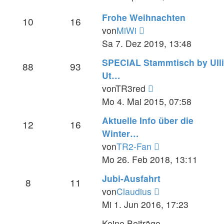
Frohe Weihnachten
10
16
Neuester
von
MiWi
Beitrag
Sa 7. Dez 2019, 13:48
SPECIAL Stammtisch by Ulli
88
93
Ut…
Neuester
von
TR3red
Beitrag
Mo 4. Mai 2015, 07:58
Aktuelle Info über die
12
16
Winter…
Neuester
von
TR2-Fan
Beitrag
Mo 26. Feb 2018, 13:11
Jubi-Ausfahrt
8
11
Neuester
von
Claudius
Beitrag
Mi 1. Jun 2016, 17:23
Keine Beiträge