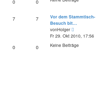
0
0
Vor dem Stammtisch-
7
7
Besuch bit…
Neuester
von
Holger
Beitrag
Fr 29. Okt 2010, 17:56
Keine Beiträge
0
0