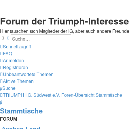
Forum der Triumph-Interess
Hier tauschen sich Mitglieder der IG, aber auch andere Freunde
Suche
Erweiterte Suche
Schnellzugriff
FAQ
Anmelden
Registrieren
Unbeantwortete Themen
Aktive Themen
Suche
TRIUMPH I.G. Südwest e.V.
Foren-Übersicht
Stammtische
Suche
Stammtische
FORUM
Aachen-Land