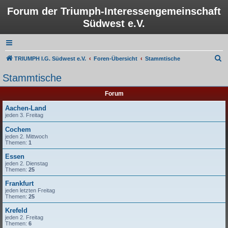
Forum der Triumph-Interessengemeinschaft
Südwest e.V.
S
TRIUMPH I.G. Südwest e.V.
Foren-Übersicht
Stammtische
u
Stammtische
c
Forum
h
e
Aachen-Land
jeden 3. Freitag
Cochem
jeden 2. Mittwoch
Themen:
1
Essen
jeden 2. Dienstag
Themen:
25
Frankfurt
jeden letzten Freitag
Themen:
25
Krefeld
jeden 2. Freitag
Themen:
6