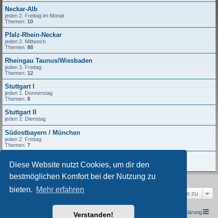
Neckar-Alb
jeden 2. Freitag im Monat
Themen:
10
Pfalz-Rhein-Neckar
jeden 2. Mittwoch
Themen:
88
Rheingau Taunus/Wiesbaden
jeden 3. Freitag
Themen:
12
Stuttgart I
jeden 1. Donnerstag
Themen:
8
Stuttgart II
jeden 2. Dienstag
Südostbayern / München
jeden 2. Freitag
Themen:
7
Würzburg
Diese Website nutzt Cookies, um dir den
jeden 2. Freitag
bestmöglichen Komfort bei der Nutzung zu
bieten.
Mehr erfahren
Gehe zu
TRIUMPH I.G. Südwest e.V.
Foren-Übersicht
Datenschutzerklärung
Verstanden!