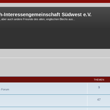
h-Interessengemeinschaft Südwest e.V.
G, aber auch andere Freunde des alten, englischen Blechs aus...
THEMEN
9
IG Forum
47