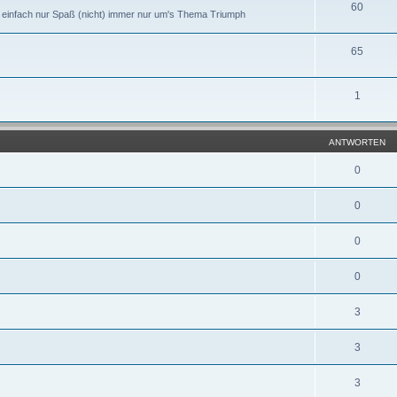
60
r einfach nur Spaß (nicht) immer nur um's Thema Triumph
65
1
ANTWORTEN
0
0
0
0
3
3
3