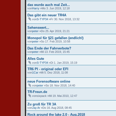
das wurde auch mal Zeit...
von
Harry
»Mo 3. Jun 2019, 12:18
Das gibt ein neuer TR4A
von
S-TYP34
»Fr 30. Nov 2018, 13:32
Sehenswert...
von
peter
»Do 25. Apr 2019, 21:21
Monopol für §21 gefallen (endlich!)
von
peter
»So 17. Feb 2019, 10:58
Das Ende der Fahrverbote?
von
peter
»Mi 13. Feb 2019, 15:45
Alles Gute
von
S-TYP34
»Di 1. Jan 2019, 15:19
TR6 PI - original oder EFI
von
1Car
»Mi 5. Dez 2018, 11:08
neue Forensoftware online
von
peter
»So 18. Nov 2018, 14:40
TR-Freun.de
von
sixpack
»Mi 19. Mai 2010, 12:47
Zu groß für TR 3A
von
Jay Ar
»Do 16. Aug 2018, 08:45
Rock around the lake 2.0 - Aug.2018