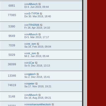
von
ABusch
6881
Di 4. Jun 2019, 09:44
von
S-TYP34
77065
Do 30. Mai 2019, 18:40
von
TR42506
5390
Fr 26. Apr 2019, 14:10
von
ABusch
9649
Di 5. Mär 2019, 17:17
von
tr_tom
7039
Sa 16. Feb 2019, 09:04
von
tr_tom
5029
Mi 2. Jan 2019, 05:44
von
1Car
36099
So 9. Dez 2018, 13:13
von
jgleich
13346
So 2. Dez 2018, 15:41
von
peter
74619
Sa 17. Nov 2018, 19:21
von
ABusch
5148
Do 16. Aug 2018, 09:21
von
rockarounttheclock