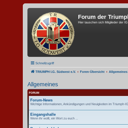
Forum der Triump
Hier tauschen sich Mitglieder der I
Schnellzugriff
TRIUMPH I.G. Südwest e.V.
Foren-Übersicht
Allgemeines
Allgemeines
FORUM
Forum-News
Wichtige Informationen, Ankündigungen und Neuigkeiten im Triumph-
Eingangshalle
Wenn ihr wollt, ein Wort zu euch ...