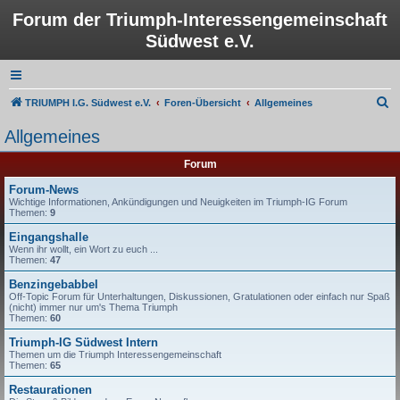
Forum der Triumph-Interessengemeinschaft
Südwest e.V.
S
TRIUMPH I.G. Südwest e.V.
Foren-Übersicht
Allgemeines
u
Allgemeines
c
Forum
h
e
Forum-News
Wichtige Informationen, Ankündigungen und Neuigkeiten im Triumph-IG Forum
Themen:
9
Eingangshalle
Wenn ihr wollt, ein Wort zu euch ...
Themen:
47
Benzingebabbel
Off-Topic Forum für Unterhaltungen, Diskussionen, Gratulationen oder einfach nur Spaß
(nicht) immer nur um's Thema Triumph
Themen:
60
Triumph-IG Südwest Intern
Themen um die Triumph Interessengemeinschaft
Themen:
65
Restaurationen