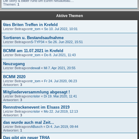
Die Story & Bilder rund um Euren Neuaufbau....
Themen:
1
Aktive Themen
6tes Briten Treffen in Krefeld
Letzter Beitragvon
tr_tom
«
So 10. Jul 2022, 10:01
Sortieren u. Bestandsaufnahme
Letzter Beitragvon
S-TYP34
«
So 26. Jun 2022, 15:51
BCMM am 11.07.2021 in Krefeld
Letzter Beitragvon
tr_tom
«
Do 8. Jul 2021, 11:43
Neuzugang
Letzter Beitragvon
dewall
«
Mi 7. Apr 2021, 20:55
BCMM 2020
Letzter Beitragvon
tr_tom
«
Fr 24. Jul 2020, 06:23
Antworten:
3
Mitgliederversammlung abgesagt !
Letzter Beitragvon
crislor
«
Di 19. Mai 2020, 11:41
Antworten:
3
Rennstreckenevent im Elsass 2019
Letzter Beitragvon
crislor
«
Mo 22. Jul 2019, 12:13
Antworten:
3
das wurde auch mal Zeit...
Letzter Beitragvon
ABusch
«
Di 4. Jun 2019, 09:44
Antworten:
1
Das gibt ein neuer TR4A