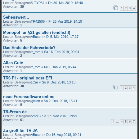
Letzter Beitragvon
S-TYP34
«
Do 30. Mai 2019, 18:40
Antworten:
39
1
2
3
4
Sehenswert...
Letzter Beitragvon
TR42506
«
Fr 26. Apr 2019, 14:10
Antworten:
1
Monopol für §21 gefallen (endlich!)
Letzter Beitragvon
ABusch
«
Di 5. Mär 2019, 17:17
Antworten:
5
Das Ende der Fahrverbote?
Letzter Beitragvon
tr_tom
«
Sa 16. Feb 2019, 09:04
Antworten:
2
Alles Gute
Letzter Beitragvon
tr_tom
«
Mi 2. Jan 2019, 05:44
Antworten:
1
TR6 PI - original oder EFI
Letzter Beitragvon
1Car
«
So 9. Dez 2018, 13:13
Antworten:
30
1
2
3
4
neue Forensoftware online
Letzter Beitragvon
jgleich
«
So 2. Dez 2018, 15:41
Antworten:
9
TR-Freun.de
Letzter Beitragvon
peter
«
Sa 17. Nov 2018, 19:21
Antworten:
61
1
4
5
6
7
…
Zu groß für TR 3A
Letzter Beitragvon
ABusch
«
Do 16. Aug 2018, 09:21
Antworten:
1