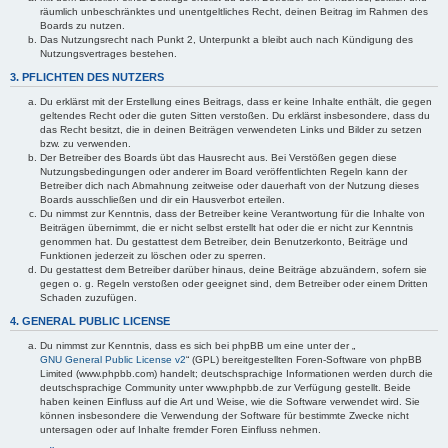
räumlich unbeschränktes und unentgeltliches Recht, deinen Beitrag im Rahmen des
Boards zu nutzen.
Das Nutzungsrecht nach Punkt 2, Unterpunkt a bleibt auch nach Kündigung des
Nutzungsvertrages bestehen.
3. PFLICHTEN DES NUTZERS
Du erklärst mit der Erstellung eines Beitrags, dass er keine Inhalte enthält, die gegen
geltendes Recht oder die guten Sitten verstoßen. Du erklärst insbesondere, dass du
das Recht besitzt, die in deinen Beiträgen verwendeten Links und Bilder zu setzen
bzw. zu verwenden.
Der Betreiber des Boards übt das Hausrecht aus. Bei Verstößen gegen diese
Nutzungsbedingungen oder anderer im Board veröffentlichten Regeln kann der
Betreiber dich nach Abmahnung zeitweise oder dauerhaft von der Nutzung dieses
Boards ausschließen und dir ein Hausverbot erteilen.
Du nimmst zur Kenntnis, dass der Betreiber keine Verantwortung für die Inhalte von
Beiträgen übernimmt, die er nicht selbst erstellt hat oder die er nicht zur Kenntnis
genommen hat. Du gestattest dem Betreiber, dein Benutzerkonto, Beiträge und
Funktionen jederzeit zu löschen oder zu sperren.
Du gestattest dem Betreiber darüber hinaus, deine Beiträge abzuändern, sofern sie
gegen o. g. Regeln verstoßen oder geeignet sind, dem Betreiber oder einem Dritten
Schaden zuzufügen.
4. GENERAL PUBLIC LICENSE
Du nimmst zur Kenntnis, dass es sich bei phpBB um eine unter der „
GNU General Public License v2
“ (GPL) bereitgestellten Foren-Software von phpBB
Limited (www.phpbb.com) handelt; deutschsprachige Informationen werden durch die
deutschsprachige Community unter www.phpbb.de zur Verfügung gestellt. Beide
haben keinen Einfluss auf die Art und Weise, wie die Software verwendet wird. Sie
können insbesondere die Verwendung der Software für bestimmte Zwecke nicht
untersagen oder auf Inhalte fremder Foren Einfluss nehmen.