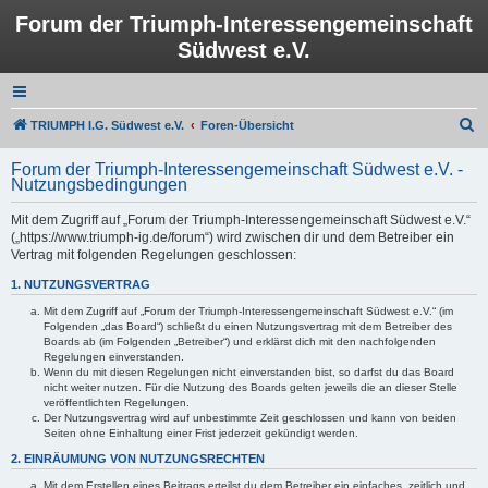
Forum der Triumph-Interessengemeinschaft
Südwest e.V.
S
TRIUMPH I.G. Südwest e.V.
Foren-Übersicht
u
Forum der Triumph-Interessengemeinschaft Südwest e.V. -
c
Nutzungsbedingungen
h
Mit dem Zugriff auf „Forum der Triumph-Interessengemeinschaft Südwest e.V.“
e
(„https://www.triumph-ig.de/forum“) wird zwischen dir und dem Betreiber ein
Vertrag mit folgenden Regelungen geschlossen:
1. NUTZUNGSVERTRAG
Mit dem Zugriff auf „Forum der Triumph-Interessengemeinschaft Südwest e.V.“ (im
Folgenden „das Board“) schließt du einen Nutzungsvertrag mit dem Betreiber des
Boards ab (im Folgenden „Betreiber“) und erklärst dich mit den nachfolgenden
Regelungen einverstanden.
Wenn du mit diesen Regelungen nicht einverstanden bist, so darfst du das Board
nicht weiter nutzen. Für die Nutzung des Boards gelten jeweils die an dieser Stelle
veröffentlichten Regelungen.
Der Nutzungsvertrag wird auf unbestimmte Zeit geschlossen und kann von beiden
Seiten ohne Einhaltung einer Frist jederzeit gekündigt werden.
2. EINRÄUMUNG VON NUTZUNGSRECHTEN
Mit dem Erstellen eines Beitrags erteilst du dem Betreiber ein einfaches, zeitlich und