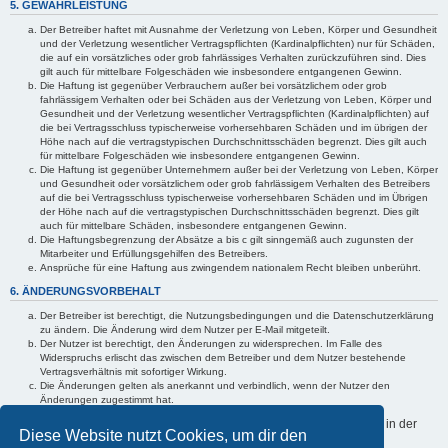
5. GEWÄHRLEISTUNG
Der Betreiber haftet mit Ausnahme der Verletzung von Leben, Körper und Gesundheit
und der Verletzung wesentlicher Vertragspflichten (Kardinalpflichten) nur für Schäden,
die auf ein vorsätzliches oder grob fahrlässiges Verhalten zurückzuführen sind. Dies
gilt auch für mittelbare Folgeschäden wie insbesondere entgangenen Gewinn.
Die Haftung ist gegenüber Verbrauchern außer bei vorsätzlichem oder grob
fahrlässigem Verhalten oder bei Schäden aus der Verletzung von Leben, Körper und
Gesundheit und der Verletzung wesentlicher Vertragspflichten (Kardinalpflichten) auf
die bei Vertragsschluss typischerweise vorhersehbaren Schäden und im übrigen der
Höhe nach auf die vertragstypischen Durchschnittsschäden begrenzt. Dies gilt auch
für mittelbare Folgeschäden wie insbesondere entgangenen Gewinn.
Die Haftung ist gegenüber Unternehmern außer bei der Verletzung von Leben, Körper
und Gesundheit oder vorsätzlichem oder grob fahrlässigem Verhalten des Betreibers
auf die bei Vertragsschluss typischerweise vorhersehbaren Schäden und im Übrigen
der Höhe nach auf die vertragstypischen Durchschnittsschäden begrenzt. Dies gilt
auch für mittelbare Schäden, insbesondere entgangenen Gewinn.
Die Haftungsbegrenzung der Absätze a bis c gilt sinngemäß auch zugunsten der
Mitarbeiter und Erfüllungsgehilfen des Betreibers.
Ansprüche für eine Haftung aus zwingendem nationalem Recht bleiben unberührt.
6. ÄNDERUNGSVORBEHALT
Der Betreiber ist berechtigt, die Nutzungsbedingungen und die Datenschutzerklärung
zu ändern. Die Änderung wird dem Nutzer per E-Mail mitgeteilt.
Der Nutzer ist berechtigt, den Änderungen zu widersprechen. Im Falle des
Widerspruchs erlischt das zwischen dem Betreiber und dem Nutzer bestehende
Vertragsverhältnis mit sofortiger Wirkung.
Die Änderungen gelten als anerkannt und verbindlich, wenn der Nutzer den
Änderungen zugestimmt hat.
Informationen über den Umgang mit deinen persönlichen Daten sind in der
Diese Website nutzt Cookies, um dir den
Datenschutzerklärung enthalten.