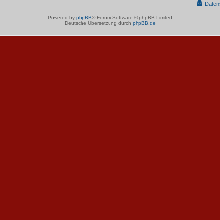
Daten
Powered by
phpBB
® Forum Software © phpBB Limited
Deutsche Übersetzung durch
phpBB.de