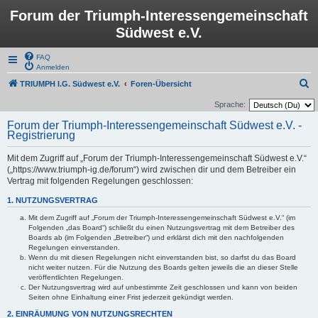
Forum der Triumph-Interessengemeinschaft
Südwest e.V.
FAQ
Anmelden
S
TRIUMPH I.G. Südwest e.V.
Foren-Übersicht
u
Sprache:
c
Forum der Triumph-Interessengemeinschaft Südwest e.V. -
Registrierung
h
e
Mit dem Zugriff auf „Forum der Triumph-Interessengemeinschaft Südwest e.V.“
(„https://www.triumph-ig.de/forum“) wird zwischen dir und dem Betreiber ein
Vertrag mit folgenden Regelungen geschlossen:
1. NUTZUNGSVERTRAG
Mit dem Zugriff auf „Forum der Triumph-Interessengemeinschaft Südwest e.V.“ (im
Folgenden „das Board“) schließt du einen Nutzungsvertrag mit dem Betreiber des
Boards ab (im Folgenden „Betreiber“) und erklärst dich mit den nachfolgenden
Regelungen einverstanden.
Wenn du mit diesen Regelungen nicht einverstanden bist, so darfst du das Board
nicht weiter nutzen. Für die Nutzung des Boards gelten jeweils die an dieser Stelle
veröffentlichten Regelungen.
Der Nutzungsvertrag wird auf unbestimmte Zeit geschlossen und kann von beiden
Seiten ohne Einhaltung einer Frist jederzeit gekündigt werden.
2. EINRÄUMUNG VON NUTZUNGSRECHTEN