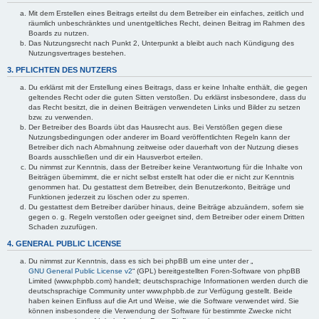
Mit dem Erstellen eines Beitrags erteilst du dem Betreiber ein einfaches, zeitlich und
räumlich unbeschränktes und unentgeltliches Recht, deinen Beitrag im Rahmen des
Boards zu nutzen.
Das Nutzungsrecht nach Punkt 2, Unterpunkt a bleibt auch nach Kündigung des
Nutzungsvertrages bestehen.
3. PFLICHTEN DES NUTZERS
Du erklärst mit der Erstellung eines Beitrags, dass er keine Inhalte enthält, die gegen
geltendes Recht oder die guten Sitten verstoßen. Du erklärst insbesondere, dass du
das Recht besitzt, die in deinen Beiträgen verwendeten Links und Bilder zu setzen
bzw. zu verwenden.
Der Betreiber des Boards übt das Hausrecht aus. Bei Verstößen gegen diese
Nutzungsbedingungen oder anderer im Board veröffentlichten Regeln kann der
Betreiber dich nach Abmahnung zeitweise oder dauerhaft von der Nutzung dieses
Boards ausschließen und dir ein Hausverbot erteilen.
Du nimmst zur Kenntnis, dass der Betreiber keine Verantwortung für die Inhalte von
Beiträgen übernimmt, die er nicht selbst erstellt hat oder die er nicht zur Kenntnis
genommen hat. Du gestattest dem Betreiber, dein Benutzerkonto, Beiträge und
Funktionen jederzeit zu löschen oder zu sperren.
Du gestattest dem Betreiber darüber hinaus, deine Beiträge abzuändern, sofern sie
gegen o. g. Regeln verstoßen oder geeignet sind, dem Betreiber oder einem Dritten
Schaden zuzufügen.
4. GENERAL PUBLIC LICENSE
Du nimmst zur Kenntnis, dass es sich bei phpBB um eine unter der „
GNU General Public License v2
“ (GPL) bereitgestellten Foren-Software von phpBB
Limited (www.phpbb.com) handelt; deutschsprachige Informationen werden durch die
deutschsprachige Community unter www.phpbb.de zur Verfügung gestellt. Beide
haben keinen Einfluss auf die Art und Weise, wie die Software verwendet wird. Sie
können insbesondere die Verwendung der Software für bestimmte Zwecke nicht