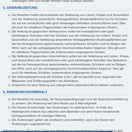
untersagen oder auf Inhalte fremder Foren Einfluss nehmen.
5. GEWÄHRLEISTUNG
Der Betreiber haftet mit Ausnahme der Verletzung von Leben, Körper und Gesundheit
und der Verletzung wesentlicher Vertragspflichten (Kardinalpflichten) nur für Schäden,
die auf ein vorsätzliches oder grob fahrlässiges Verhalten zurückzuführen sind. Dies
gilt auch für mittelbare Folgeschäden wie insbesondere entgangenen Gewinn.
Die Haftung ist gegenüber Verbrauchern außer bei vorsätzlichem oder grob
fahrlässigem Verhalten oder bei Schäden aus der Verletzung von Leben, Körper und
Gesundheit und der Verletzung wesentlicher Vertragspflichten (Kardinalpflichten) auf
die bei Vertragsschluss typischerweise vorhersehbaren Schäden und im übrigen der
Höhe nach auf die vertragstypischen Durchschnittsschäden begrenzt. Dies gilt auch
für mittelbare Folgeschäden wie insbesondere entgangenen Gewinn.
Die Haftung ist gegenüber Unternehmern außer bei der Verletzung von Leben, Körper
und Gesundheit oder vorsätzlichem oder grob fahrlässigem Verhalten des Betreibers
auf die bei Vertragsschluss typischerweise vorhersehbaren Schäden und im Übrigen
der Höhe nach auf die vertragstypischen Durchschnittsschäden begrenzt. Dies gilt
auch für mittelbare Schäden, insbesondere entgangenen Gewinn.
Die Haftungsbegrenzung der Absätze a bis c gilt sinngemäß auch zugunsten der
Mitarbeiter und Erfüllungsgehilfen des Betreibers.
Ansprüche für eine Haftung aus zwingendem nationalem Recht bleiben unberührt.
6. ÄNDERUNGSVORBEHALT
Der Betreiber ist berechtigt, die Nutzungsbedingungen und die Datenschutzerklärung
zu ändern. Die Änderung wird dem Nutzer per E-Mail mitgeteilt.
Der Nutzer ist berechtigt, den Änderungen zu widersprechen. Im Falle des
Widerspruchs erlischt das zwischen dem Betreiber und dem Nutzer bestehende
Vertragsverhältnis mit sofortiger Wirkung.
Die Änderungen gelten als anerkannt und verbindlich, wenn der Nutzer den
Änderungen zugestimmt hat.
Informationen über den Umgang mit deinen persönlichen Daten sind in der