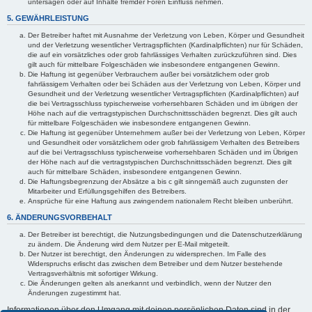
untersagen oder auf Inhalte fremder Foren Einfluss nehmen.
5. GEWÄHRLEISTUNG
Der Betreiber haftet mit Ausnahme der Verletzung von Leben, Körper und Gesundheit
und der Verletzung wesentlicher Vertragspflichten (Kardinalpflichten) nur für Schäden,
die auf ein vorsätzliches oder grob fahrlässiges Verhalten zurückzuführen sind. Dies
gilt auch für mittelbare Folgeschäden wie insbesondere entgangenen Gewinn.
Die Haftung ist gegenüber Verbrauchern außer bei vorsätzlichem oder grob
fahrlässigem Verhalten oder bei Schäden aus der Verletzung von Leben, Körper und
Gesundheit und der Verletzung wesentlicher Vertragspflichten (Kardinalpflichten) auf
die bei Vertragsschluss typischerweise vorhersehbaren Schäden und im übrigen der
Höhe nach auf die vertragstypischen Durchschnittsschäden begrenzt. Dies gilt auch
für mittelbare Folgeschäden wie insbesondere entgangenen Gewinn.
Die Haftung ist gegenüber Unternehmern außer bei der Verletzung von Leben, Körper
und Gesundheit oder vorsätzlichem oder grob fahrlässigem Verhalten des Betreibers
auf die bei Vertragsschluss typischerweise vorhersehbaren Schäden und im Übrigen
der Höhe nach auf die vertragstypischen Durchschnittsschäden begrenzt. Dies gilt
auch für mittelbare Schäden, insbesondere entgangenen Gewinn.
Die Haftungsbegrenzung der Absätze a bis c gilt sinngemäß auch zugunsten der
Mitarbeiter und Erfüllungsgehilfen des Betreibers.
Ansprüche für eine Haftung aus zwingendem nationalem Recht bleiben unberührt.
6. ÄNDERUNGSVORBEHALT
Der Betreiber ist berechtigt, die Nutzungsbedingungen und die Datenschutzerklärung
zu ändern. Die Änderung wird dem Nutzer per E-Mail mitgeteilt.
Der Nutzer ist berechtigt, den Änderungen zu widersprechen. Im Falle des
Widerspruchs erlischt das zwischen dem Betreiber und dem Nutzer bestehende
Vertragsverhältnis mit sofortiger Wirkung.
Die Änderungen gelten als anerkannt und verbindlich, wenn der Nutzer den
Änderungen zugestimmt hat.
Informationen über den Umgang mit deinen persönlichen Daten sind in der