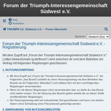
Forum der Triumph-Interessengemeinschaft
Südwest e.V.
FAQ
Anmelden
S
TRIUMPH I.G. Südwest e.V.
Foren-Übersicht
u
Sprache:
c
Forum der Triumph-Interessengemeinschaft Südwest e.V. -
Registrierung
h
e
Mit dem Zugriff auf „Forum der Triumph-Interessengemeinschaft Südwest e.V.“
(„https://www.triumph-ig.de/forum“) wird zwischen dir und dem Betreiber ein
Vertrag mit folgenden Regelungen geschlossen:
1. NUTZUNGSVERTRAG
Mit dem Zugriff auf „Forum der Triumph-Interessengemeinschaft Südwest e.V.“ (im
Folgenden „das Board“) schließt du einen Nutzungsvertrag mit dem Betreiber des
Boards ab (im Folgenden „Betreiber“) und erklärst dich mit den nachfolgenden
Regelungen einverstanden.
Wenn du mit diesen Regelungen nicht einverstanden bist, so darfst du das Board
nicht weiter nutzen. Für die Nutzung des Boards gelten jeweils die an dieser Stelle
veröffentlichten Regelungen.
Der Nutzungsvertrag wird auf unbestimmte Zeit geschlossen und kann von beiden
Seiten ohne Einhaltung einer Frist jederzeit gekündigt werden.
2. EINRÄUMUNG VON NUTZUNGSRECHTEN