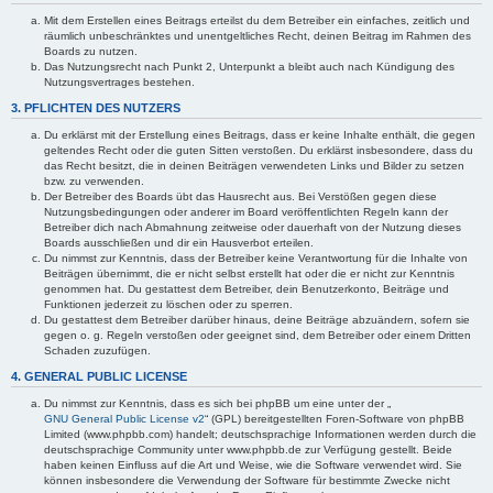
Mit dem Erstellen eines Beitrags erteilst du dem Betreiber ein einfaches, zeitlich und
räumlich unbeschränktes und unentgeltliches Recht, deinen Beitrag im Rahmen des
Boards zu nutzen.
Das Nutzungsrecht nach Punkt 2, Unterpunkt a bleibt auch nach Kündigung des
Nutzungsvertrages bestehen.
3. PFLICHTEN DES NUTZERS
Du erklärst mit der Erstellung eines Beitrags, dass er keine Inhalte enthält, die gegen
geltendes Recht oder die guten Sitten verstoßen. Du erklärst insbesondere, dass du
das Recht besitzt, die in deinen Beiträgen verwendeten Links und Bilder zu setzen
bzw. zu verwenden.
Der Betreiber des Boards übt das Hausrecht aus. Bei Verstößen gegen diese
Nutzungsbedingungen oder anderer im Board veröffentlichten Regeln kann der
Betreiber dich nach Abmahnung zeitweise oder dauerhaft von der Nutzung dieses
Boards ausschließen und dir ein Hausverbot erteilen.
Du nimmst zur Kenntnis, dass der Betreiber keine Verantwortung für die Inhalte von
Beiträgen übernimmt, die er nicht selbst erstellt hat oder die er nicht zur Kenntnis
genommen hat. Du gestattest dem Betreiber, dein Benutzerkonto, Beiträge und
Funktionen jederzeit zu löschen oder zu sperren.
Du gestattest dem Betreiber darüber hinaus, deine Beiträge abzuändern, sofern sie
gegen o. g. Regeln verstoßen oder geeignet sind, dem Betreiber oder einem Dritten
Schaden zuzufügen.
4. GENERAL PUBLIC LICENSE
Du nimmst zur Kenntnis, dass es sich bei phpBB um eine unter der „
GNU General Public License v2
“ (GPL) bereitgestellten Foren-Software von phpBB
Limited (www.phpbb.com) handelt; deutschsprachige Informationen werden durch die
deutschsprachige Community unter www.phpbb.de zur Verfügung gestellt. Beide
haben keinen Einfluss auf die Art und Weise, wie die Software verwendet wird. Sie
können insbesondere die Verwendung der Software für bestimmte Zwecke nicht