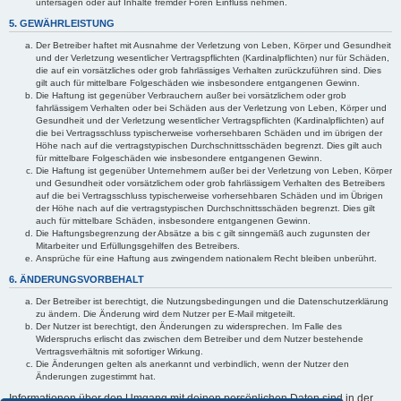
untersagen oder auf Inhalte fremder Foren Einfluss nehmen.
5. GEWÄHRLEISTUNG
Der Betreiber haftet mit Ausnahme der Verletzung von Leben, Körper und Gesundheit
und der Verletzung wesentlicher Vertragspflichten (Kardinalpflichten) nur für Schäden,
die auf ein vorsätzliches oder grob fahrlässiges Verhalten zurückzuführen sind. Dies
gilt auch für mittelbare Folgeschäden wie insbesondere entgangenen Gewinn.
Die Haftung ist gegenüber Verbrauchern außer bei vorsätzlichem oder grob
fahrlässigem Verhalten oder bei Schäden aus der Verletzung von Leben, Körper und
Gesundheit und der Verletzung wesentlicher Vertragspflichten (Kardinalpflichten) auf
die bei Vertragsschluss typischerweise vorhersehbaren Schäden und im übrigen der
Höhe nach auf die vertragstypischen Durchschnittsschäden begrenzt. Dies gilt auch
für mittelbare Folgeschäden wie insbesondere entgangenen Gewinn.
Die Haftung ist gegenüber Unternehmern außer bei der Verletzung von Leben, Körper
und Gesundheit oder vorsätzlichem oder grob fahrlässigem Verhalten des Betreibers
auf die bei Vertragsschluss typischerweise vorhersehbaren Schäden und im Übrigen
der Höhe nach auf die vertragstypischen Durchschnittsschäden begrenzt. Dies gilt
auch für mittelbare Schäden, insbesondere entgangenen Gewinn.
Die Haftungsbegrenzung der Absätze a bis c gilt sinngemäß auch zugunsten der
Mitarbeiter und Erfüllungsgehilfen des Betreibers.
Ansprüche für eine Haftung aus zwingendem nationalem Recht bleiben unberührt.
6. ÄNDERUNGSVORBEHALT
Der Betreiber ist berechtigt, die Nutzungsbedingungen und die Datenschutzerklärung
zu ändern. Die Änderung wird dem Nutzer per E-Mail mitgeteilt.
Der Nutzer ist berechtigt, den Änderungen zu widersprechen. Im Falle des
Widerspruchs erlischt das zwischen dem Betreiber und dem Nutzer bestehende
Vertragsverhältnis mit sofortiger Wirkung.
Die Änderungen gelten als anerkannt und verbindlich, wenn der Nutzer den
Änderungen zugestimmt hat.
Informationen über den Umgang mit deinen persönlichen Daten sind in der