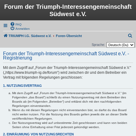
Forum der Triumph-Interessengemeinschaft
Südwest e.V.
FAQ
Anmelden
S
TRIUMPH I.G. Südwest e.V.
Foren-Übersicht
u
Sprache:
c
Forum der Triumph-Interessengemeinschaft Südwest e.V. -
Registrierung
h
e
Mit dem Zugriff auf „Forum der Triumph-Interessengemeinschaft Südwest e.V.“
(„https://www.triumph-ig.de/forum“) wird zwischen dir und dem Betreiber ein
Vertrag mit folgenden Regelungen geschlossen:
1. NUTZUNGSVERTRAG
Mit dem Zugriff auf „Forum der Triumph-Interessengemeinschaft Südwest e.V.“ (im
Folgenden „das Board“) schließt du einen Nutzungsvertrag mit dem Betreiber des
Boards ab (im Folgenden „Betreiber“) und erklärst dich mit den nachfolgenden
Regelungen einverstanden.
Wenn du mit diesen Regelungen nicht einverstanden bist, so darfst du das Board
nicht weiter nutzen. Für die Nutzung des Boards gelten jeweils die an dieser Stelle
veröffentlichten Regelungen.
Der Nutzungsvertrag wird auf unbestimmte Zeit geschlossen und kann von beiden
Seiten ohne Einhaltung einer Frist jederzeit gekündigt werden.
2. EINRÄUMUNG VON NUTZUNGSRECHTEN