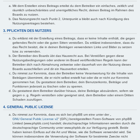
Mit dem Erstellen eines Beitrags erteilst du dem Betreiber ein einfaches, zeitlich und
räumlich unbeschränktes und unentgeltliches Recht, deinen Beitrag im Rahmen des
Boards zu nutzen.
Das Nutzungsrecht nach Punkt 2, Unterpunkt a bleibt auch nach Kündigung des
Nutzungsvertrages bestehen.
3. PFLICHTEN DES NUTZERS
Du erklärst mit der Erstellung eines Beitrags, dass er keine Inhalte enthält, die gegen
geltendes Recht oder die guten Sitten verstoßen. Du erklärst insbesondere, dass du
das Recht besitzt, die in deinen Beiträgen verwendeten Links und Bilder zu setzen
bzw. zu verwenden.
Der Betreiber des Boards übt das Hausrecht aus. Bei Verstößen gegen diese
Nutzungsbedingungen oder anderer im Board veröffentlichten Regeln kann der
Betreiber dich nach Abmahnung zeitweise oder dauerhaft von der Nutzung dieses
Boards ausschließen und dir ein Hausverbot erteilen.
Du nimmst zur Kenntnis, dass der Betreiber keine Verantwortung für die Inhalte von
Beiträgen übernimmt, die er nicht selbst erstellt hat oder die er nicht zur Kenntnis
genommen hat. Du gestattest dem Betreiber, dein Benutzerkonto, Beiträge und
Funktionen jederzeit zu löschen oder zu sperren.
Du gestattest dem Betreiber darüber hinaus, deine Beiträge abzuändern, sofern sie
gegen o. g. Regeln verstoßen oder geeignet sind, dem Betreiber oder einem Dritten
Schaden zuzufügen.
4. GENERAL PUBLIC LICENSE
Du nimmst zur Kenntnis, dass es sich bei phpBB um eine unter der „
GNU General Public License v2
“ (GPL) bereitgestellten Foren-Software von phpBB
Limited (www.phpbb.com) handelt; deutschsprachige Informationen werden durch die
deutschsprachige Community unter www.phpbb.de zur Verfügung gestellt. Beide
haben keinen Einfluss auf die Art und Weise, wie die Software verwendet wird. Sie
können insbesondere die Verwendung der Software für bestimmte Zwecke nicht