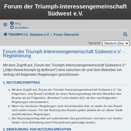
Forum der Triumph-Interessengemeinschaft
Südwest e.V.
FAQ
Anmelden
S
TRIUMPH I.G. Südwest e.V.
Foren-Übersicht
u
Sprache:
c
Forum der Triumph-Interessengemeinschaft Südwest e.V. -
Registrierung
h
e
Mit dem Zugriff auf „Forum der Triumph-Interessengemeinschaft Südwest e.V.“
(„https://www.triumph-ig.de/forum“) wird zwischen dir und dem Betreiber ein
Vertrag mit folgenden Regelungen geschlossen:
1. NUTZUNGSVERTRAG
Mit dem Zugriff auf „Forum der Triumph-Interessengemeinschaft Südwest e.V.“ (im
Folgenden „das Board“) schließt du einen Nutzungsvertrag mit dem Betreiber des
Boards ab (im Folgenden „Betreiber“) und erklärst dich mit den nachfolgenden
Regelungen einverstanden.
Wenn du mit diesen Regelungen nicht einverstanden bist, so darfst du das Board
nicht weiter nutzen. Für die Nutzung des Boards gelten jeweils die an dieser Stelle
veröffentlichten Regelungen.
Der Nutzungsvertrag wird auf unbestimmte Zeit geschlossen und kann von beiden
Seiten ohne Einhaltung einer Frist jederzeit gekündigt werden.
2. EINRÄUMUNG VON NUTZUNGSRECHTEN