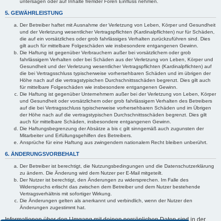
untersagen oder auf Inhalte fremder Foren Einfluss nehmen.
5. GEWÄHRLEISTUNG
Der Betreiber haftet mit Ausnahme der Verletzung von Leben, Körper und Gesundheit
und der Verletzung wesentlicher Vertragspflichten (Kardinalpflichten) nur für Schäden,
die auf ein vorsätzliches oder grob fahrlässiges Verhalten zurückzuführen sind. Dies
gilt auch für mittelbare Folgeschäden wie insbesondere entgangenen Gewinn.
Die Haftung ist gegenüber Verbrauchern außer bei vorsätzlichem oder grob
fahrlässigem Verhalten oder bei Schäden aus der Verletzung von Leben, Körper und
Gesundheit und der Verletzung wesentlicher Vertragspflichten (Kardinalpflichten) auf
die bei Vertragsschluss typischerweise vorhersehbaren Schäden und im übrigen der
Höhe nach auf die vertragstypischen Durchschnittsschäden begrenzt. Dies gilt auch
für mittelbare Folgeschäden wie insbesondere entgangenen Gewinn.
Die Haftung ist gegenüber Unternehmern außer bei der Verletzung von Leben, Körper
und Gesundheit oder vorsätzlichem oder grob fahrlässigem Verhalten des Betreibers
auf die bei Vertragsschluss typischerweise vorhersehbaren Schäden und im Übrigen
der Höhe nach auf die vertragstypischen Durchschnittsschäden begrenzt. Dies gilt
auch für mittelbare Schäden, insbesondere entgangenen Gewinn.
Die Haftungsbegrenzung der Absätze a bis c gilt sinngemäß auch zugunsten der
Mitarbeiter und Erfüllungsgehilfen des Betreibers.
Ansprüche für eine Haftung aus zwingendem nationalem Recht bleiben unberührt.
6. ÄNDERUNGSVORBEHALT
Der Betreiber ist berechtigt, die Nutzungsbedingungen und die Datenschutzerklärung
zu ändern. Die Änderung wird dem Nutzer per E-Mail mitgeteilt.
Der Nutzer ist berechtigt, den Änderungen zu widersprechen. Im Falle des
Widerspruchs erlischt das zwischen dem Betreiber und dem Nutzer bestehende
Vertragsverhältnis mit sofortiger Wirkung.
Die Änderungen gelten als anerkannt und verbindlich, wenn der Nutzer den
Änderungen zugestimmt hat.
Informationen über den Umgang mit deinen persönlichen Daten sind in der