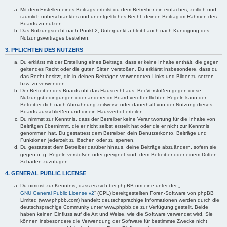
Mit dem Erstellen eines Beitrags erteilst du dem Betreiber ein einfaches, zeitlich und
räumlich unbeschränktes und unentgeltliches Recht, deinen Beitrag im Rahmen des
Boards zu nutzen.
Das Nutzungsrecht nach Punkt 2, Unterpunkt a bleibt auch nach Kündigung des
Nutzungsvertrages bestehen.
3. PFLICHTEN DES NUTZERS
Du erklärst mit der Erstellung eines Beitrags, dass er keine Inhalte enthält, die gegen
geltendes Recht oder die guten Sitten verstoßen. Du erklärst insbesondere, dass du
das Recht besitzt, die in deinen Beiträgen verwendeten Links und Bilder zu setzen
bzw. zu verwenden.
Der Betreiber des Boards übt das Hausrecht aus. Bei Verstößen gegen diese
Nutzungsbedingungen oder anderer im Board veröffentlichten Regeln kann der
Betreiber dich nach Abmahnung zeitweise oder dauerhaft von der Nutzung dieses
Boards ausschließen und dir ein Hausverbot erteilen.
Du nimmst zur Kenntnis, dass der Betreiber keine Verantwortung für die Inhalte von
Beiträgen übernimmt, die er nicht selbst erstellt hat oder die er nicht zur Kenntnis
genommen hat. Du gestattest dem Betreiber, dein Benutzerkonto, Beiträge und
Funktionen jederzeit zu löschen oder zu sperren.
Du gestattest dem Betreiber darüber hinaus, deine Beiträge abzuändern, sofern sie
gegen o. g. Regeln verstoßen oder geeignet sind, dem Betreiber oder einem Dritten
Schaden zuzufügen.
4. GENERAL PUBLIC LICENSE
Du nimmst zur Kenntnis, dass es sich bei phpBB um eine unter der „
GNU General Public License v2
“ (GPL) bereitgestellten Foren-Software von phpBB
Limited (www.phpbb.com) handelt; deutschsprachige Informationen werden durch die
deutschsprachige Community unter www.phpbb.de zur Verfügung gestellt. Beide
haben keinen Einfluss auf die Art und Weise, wie die Software verwendet wird. Sie
können insbesondere die Verwendung der Software für bestimmte Zwecke nicht