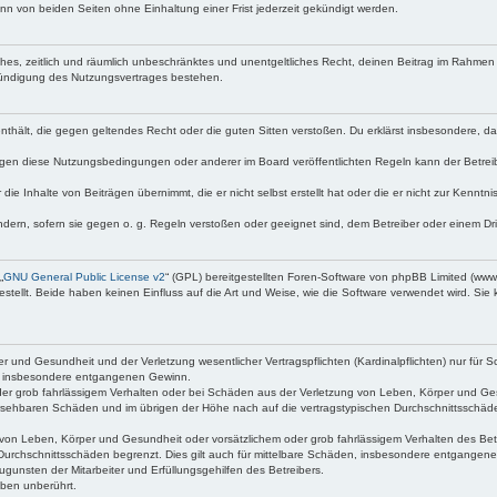
n von beiden Seiten ohne Einhaltung einer Frist jederzeit gekündigt werden.
faches, zeitlich und räumlich unbeschränktes und unentgeltliches Recht, deinen Beitrag im Rahme
Kündigung des Nutzungsvertrages bestehen.
e enthält, die gegen geltendes Recht oder die guten Sitten verstoßen. Du erklärst insbesondere, 
egen diese Nutzungsbedingungen oder anderer im Board veröffentlichten Regeln kann der Betre
die Inhalte von Beiträgen übernimmt, die er nicht selbst erstellt hat oder die er nicht zur Kenn
ndern, sofern sie gegen o. g. Regeln verstoßen oder geeignet sind, dem Betreiber oder einem D
„
GNU General Public License v2
“ (GPL) bereitgestellten Foren-Software von phpBB Limited (ww
ellt. Beide haben keinen Einfluss auf die Art und Weise, wie die Software verwendet wird. Si
 und Gesundheit und der Verletzung wesentlicher Vertragspflichten (Kardinalpflichten) nur für Sc
wie insbesondere entgangenen Gewinn.
der grob fahrlässigem Verhalten oder bei Schäden aus der Verletzung von Leben, Körper und Ges
rhersehbaren Schäden und im übrigen der Höhe nach auf die vertragstypischen Durchschnittsschäde
von Leben, Körper und Gesundheit oder vorsätzlichem oder grob fahrlässigem Verhalten des Betr
Durchschnittsschäden begrenzt. Dies gilt auch für mittelbare Schäden, insbesondere entgangen
gunsten der Mitarbeiter und Erfüllungsgehilfen des Betreibers.
ben unberührt.