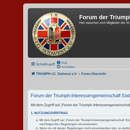
Forum der Triump
Hier tauschen sich Mitglieder der I
FAQ
Schnellzugriff
Anmelden
TRIUMPH I.G. Südwest e.V.
Foren-Übersicht
Forum der Triumph-Interessengemeinschaft Südw
Mit dem Zugriff auf „Forum der Triumph-Interessengemeinschaft
1. NUTZUNGSVERTRAG
Mit dem Zugriff auf „Forum der Triumph-Interessengemeinschaft Südw
nachfolgenden Regelungen einverstanden.
Wenn du mit diesen Regelungen nicht einverstanden bist, so darfst 