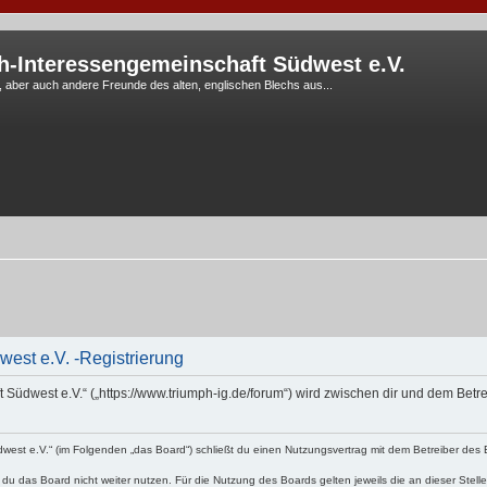
h-Interessengemeinschaft Südwest e.V.
G, aber auch andere Freunde des alten, englischen Blechs aus...
est e.V. -Registrierung
 Südwest e.V.“ („https://www.triumph-ig.de/forum“) wird zwischen dir und dem Bet
est e.V.“ (im Folgenden „das Board“) schließt du einen Nutzungsvertrag mit dem Betreiber des B
du das Board nicht weiter nutzen. Für die Nutzung des Boards gelten jeweils die an dieser Stell