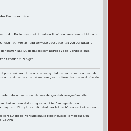
n des Boards zu nutzen.
dass du das Recht besitzt, die in deinen Beiträgen verwendeten Links und
iber dich nach Abmahnung zeitweise oder dauerhaft von der Nutzung
tnis genommen hat. Du gestattest dem Betreiber, dein Benutzerkonto,
ritten Schaden zuzufügen.
w.phpbb.com) handelt; deutschsprachige Informationen werden durch die
e können insbesondere die Verwendung der Software für bestimmte Zwecke
häden, die auf ein vorsätzliches oder grob fahrlässiges Verhalten
undheit und der Verletzung wesentlicher Vertragspflichten
n begrenzt. Dies gilt auch für mittelbare Folgeschäden wie insbesondere
eibers auf die bei Vertragsschluss typischerweise vorhersehbaren
en Gewinn.