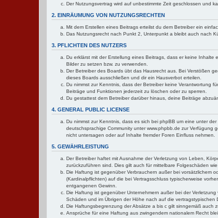
Der Nutzungsvertrag wird auf unbestimmte Zeit geschlossen und kan
2. EINRÄUMUNG VON NUTZUNGSRECHTEN
Mit dem Erstellen eines Beitrags erteilst du dem Betreiber ein ein
Das Nutzungsrecht nach Punkt 2, Unterpunkt a bleibt auch nach 
3. PFLICHTEN DES NUTZERS
Du erklärst mit der Erstellung eines Beitrags, dass er keine Inhalt
Bilder zu setzen bzw. zu verwenden.
Der Betreiber des Boards übt das Hausrecht aus. Bei Verstößen g
dieses Boards ausschließen und dir ein Hausverbot erteilen.
Du nimmst zur Kenntnis, dass der Betreiber keine Verantwortung für 
Beiträge und Funktionen jederzeit zu löschen oder zu sperren.
Du gestattest dem Betreiber darüber hinaus, deine Beiträge abzuä
4. GENERAL PUBLIC LICENSE
Du nimmst zur Kenntnis, dass es sich bei phpBB um eine unter der 
deutschsprachige Community unter www.phpbb.de zur Verfügung gest
nicht untersagen oder auf Inhalte fremder Foren Einfluss nehmen.
5. GEWÄHRLEISTUNG
Der Betreiber haftet mit Ausnahme der Verletzung von Leben, Körper
zurückzuführen sind. Dies gilt auch für mittelbare Folgeschäden 
Die Haftung ist gegenüber Verbrauchern außer bei vorsätzlichem o
(Kardinalpflichten) auf die bei Vertragsschluss typischerweise vo
entgangenen Gewinn.
Die Haftung ist gegenüber Unternehmern außer bei der Verletzung 
Schäden und im Übrigen der Höhe nach auf die vertragstypischen 
Die Haftungsbegrenzung der Absätze a bis c gilt sinngemäß auch zu
Ansprüche für eine Haftung aus zwingendem nationalem Recht blei