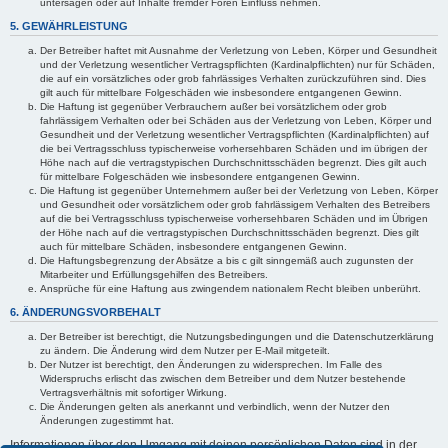
untersagen oder auf Inhalte fremder Foren Einfluss nehmen.
5. GEWÄHRLEISTUNG
Der Betreiber haftet mit Ausnahme der Verletzung von Leben, Körper und Gesundheit
und der Verletzung wesentlicher Vertragspflichten (Kardinalpflichten) nur für Schäden,
die auf ein vorsätzliches oder grob fahrlässiges Verhalten zurückzuführen sind. Dies
gilt auch für mittelbare Folgeschäden wie insbesondere entgangenen Gewinn.
Die Haftung ist gegenüber Verbrauchern außer bei vorsätzlichem oder grob
fahrlässigem Verhalten oder bei Schäden aus der Verletzung von Leben, Körper und
Gesundheit und der Verletzung wesentlicher Vertragspflichten (Kardinalpflichten) auf
die bei Vertragsschluss typischerweise vorhersehbaren Schäden und im übrigen der
Höhe nach auf die vertragstypischen Durchschnittsschäden begrenzt. Dies gilt auch
für mittelbare Folgeschäden wie insbesondere entgangenen Gewinn.
Die Haftung ist gegenüber Unternehmern außer bei der Verletzung von Leben, Körper
und Gesundheit oder vorsätzlichem oder grob fahrlässigem Verhalten des Betreibers
auf die bei Vertragsschluss typischerweise vorhersehbaren Schäden und im Übrigen
der Höhe nach auf die vertragstypischen Durchschnittsschäden begrenzt. Dies gilt
auch für mittelbare Schäden, insbesondere entgangenen Gewinn.
Die Haftungsbegrenzung der Absätze a bis c gilt sinngemäß auch zugunsten der
Mitarbeiter und Erfüllungsgehilfen des Betreibers.
Ansprüche für eine Haftung aus zwingendem nationalem Recht bleiben unberührt.
6. ÄNDERUNGSVORBEHALT
Der Betreiber ist berechtigt, die Nutzungsbedingungen und die Datenschutzerklärung
zu ändern. Die Änderung wird dem Nutzer per E-Mail mitgeteilt.
Der Nutzer ist berechtigt, den Änderungen zu widersprechen. Im Falle des
Widerspruchs erlischt das zwischen dem Betreiber und dem Nutzer bestehende
Vertragsverhältnis mit sofortiger Wirkung.
Die Änderungen gelten als anerkannt und verbindlich, wenn der Nutzer den
Änderungen zugestimmt hat.
Informationen über den Umgang mit deinen persönlichen Daten sind in der