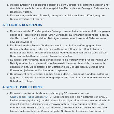
Mit dem Erstellen eines Beitrags erteilst du dem Betreiber ein einfaches, zeitlich und
räumlich unbeschränktes und unentgeltliches Recht, deinen Beitrag im Rahmen des
Boards zu nutzen.
Das Nutzungsrecht nach Punkt 2, Unterpunkt a bleibt auch nach Kündigung des
Nutzungsvertrages bestehen.
3. PFLICHTEN DES NUTZERS
Du erklärst mit der Erstellung eines Beitrags, dass er keine Inhalte enthält, die gegen
geltendes Recht oder die guten Sitten verstoßen. Du erklärst insbesondere, dass du
das Recht besitzt, die in deinen Beiträgen verwendeten Links und Bilder zu setzen
bzw. zu verwenden.
Der Betreiber des Boards übt das Hausrecht aus. Bei Verstößen gegen diese
Nutzungsbedingungen oder anderer im Board veröffentlichten Regeln kann der
Betreiber dich nach Abmahnung zeitweise oder dauerhaft von der Nutzung dieses
Boards ausschließen und dir ein Hausverbot erteilen.
Du nimmst zur Kenntnis, dass der Betreiber keine Verantwortung für die Inhalte von
Beiträgen übernimmt, die er nicht selbst erstellt hat oder die er nicht zur Kenntnis
genommen hat. Du gestattest dem Betreiber, dein Benutzerkonto, Beiträge und
Funktionen jederzeit zu löschen oder zu sperren.
Du gestattest dem Betreiber darüber hinaus, deine Beiträge abzuändern, sofern sie
gegen o. g. Regeln verstoßen oder geeignet sind, dem Betreiber oder einem Dritten
Schaden zuzufügen.
4. GENERAL PUBLIC LICENSE
Du nimmst zur Kenntnis, dass es sich bei phpBB um eine unter der „
GNU General Public License v2
“ (GPL) bereitgestellten Foren-Software von phpBB
Limited (www.phpbb.com) handelt; deutschsprachige Informationen werden durch die
deutschsprachige Community unter www.phpbb.de zur Verfügung gestellt. Beide
haben keinen Einfluss auf die Art und Weise, wie die Software verwendet wird. Sie
können insbesondere die Verwendung der Software für bestimmte Zwecke nicht