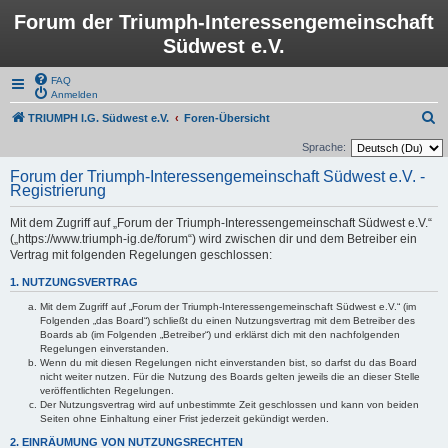
Forum der Triumph-Interessengemeinschaft
Südwest e.V.
FAQ
Anmelden
S
TRIUMPH I.G. Südwest e.V.
Foren-Übersicht
u
Sprache:
c
Forum der Triumph-Interessengemeinschaft Südwest e.V. -
Registrierung
h
e
Mit dem Zugriff auf „Forum der Triumph-Interessengemeinschaft Südwest e.V.“
(„https://www.triumph-ig.de/forum“) wird zwischen dir und dem Betreiber ein
Vertrag mit folgenden Regelungen geschlossen:
1. NUTZUNGSVERTRAG
Mit dem Zugriff auf „Forum der Triumph-Interessengemeinschaft Südwest e.V.“ (im
Folgenden „das Board“) schließt du einen Nutzungsvertrag mit dem Betreiber des
Boards ab (im Folgenden „Betreiber“) und erklärst dich mit den nachfolgenden
Regelungen einverstanden.
Wenn du mit diesen Regelungen nicht einverstanden bist, so darfst du das Board
nicht weiter nutzen. Für die Nutzung des Boards gelten jeweils die an dieser Stelle
veröffentlichten Regelungen.
Der Nutzungsvertrag wird auf unbestimmte Zeit geschlossen und kann von beiden
Seiten ohne Einhaltung einer Frist jederzeit gekündigt werden.
2. EINRÄUMUNG VON NUTZUNGSRECHTEN