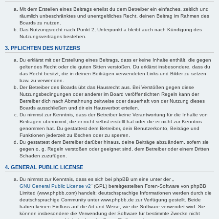
Mit dem Erstellen eines Beitrags erteilst du dem Betreiber ein einfaches, zeitlich und
räumlich unbeschränktes und unentgeltliches Recht, deinen Beitrag im Rahmen des
Boards zu nutzen.
Das Nutzungsrecht nach Punkt 2, Unterpunkt a bleibt auch nach Kündigung des
Nutzungsvertrages bestehen.
3. PFLICHTEN DES NUTZERS
Du erklärst mit der Erstellung eines Beitrags, dass er keine Inhalte enthält, die gegen
geltendes Recht oder die guten Sitten verstoßen. Du erklärst insbesondere, dass du
das Recht besitzt, die in deinen Beiträgen verwendeten Links und Bilder zu setzen
bzw. zu verwenden.
Der Betreiber des Boards übt das Hausrecht aus. Bei Verstößen gegen diese
Nutzungsbedingungen oder anderer im Board veröffentlichten Regeln kann der
Betreiber dich nach Abmahnung zeitweise oder dauerhaft von der Nutzung dieses
Boards ausschließen und dir ein Hausverbot erteilen.
Du nimmst zur Kenntnis, dass der Betreiber keine Verantwortung für die Inhalte von
Beiträgen übernimmt, die er nicht selbst erstellt hat oder die er nicht zur Kenntnis
genommen hat. Du gestattest dem Betreiber, dein Benutzerkonto, Beiträge und
Funktionen jederzeit zu löschen oder zu sperren.
Du gestattest dem Betreiber darüber hinaus, deine Beiträge abzuändern, sofern sie
gegen o. g. Regeln verstoßen oder geeignet sind, dem Betreiber oder einem Dritten
Schaden zuzufügen.
4. GENERAL PUBLIC LICENSE
Du nimmst zur Kenntnis, dass es sich bei phpBB um eine unter der „
GNU General Public License v2
“ (GPL) bereitgestellten Foren-Software von phpBB
Limited (www.phpbb.com) handelt; deutschsprachige Informationen werden durch die
deutschsprachige Community unter www.phpbb.de zur Verfügung gestellt. Beide
haben keinen Einfluss auf die Art und Weise, wie die Software verwendet wird. Sie
können insbesondere die Verwendung der Software für bestimmte Zwecke nicht