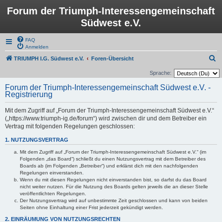
Forum der Triumph-Interessengemeinschaft
Südwest e.V.
FAQ
Anmelden
S
TRIUMPH I.G. Südwest e.V.
Foren-Übersicht
u
Sprache:
c
Forum der Triumph-Interessengemeinschaft Südwest e.V. -
Registrierung
h
e
Mit dem Zugriff auf „Forum der Triumph-Interessengemeinschaft Südwest e.V.“
(„https://www.triumph-ig.de/forum“) wird zwischen dir und dem Betreiber ein
Vertrag mit folgenden Regelungen geschlossen:
1. NUTZUNGSVERTRAG
Mit dem Zugriff auf „Forum der Triumph-Interessengemeinschaft Südwest e.V.“ (im
Folgenden „das Board“) schließt du einen Nutzungsvertrag mit dem Betreiber des
Boards ab (im Folgenden „Betreiber“) und erklärst dich mit den nachfolgenden
Regelungen einverstanden.
Wenn du mit diesen Regelungen nicht einverstanden bist, so darfst du das Board
nicht weiter nutzen. Für die Nutzung des Boards gelten jeweils die an dieser Stelle
veröffentlichten Regelungen.
Der Nutzungsvertrag wird auf unbestimmte Zeit geschlossen und kann von beiden
Seiten ohne Einhaltung einer Frist jederzeit gekündigt werden.
2. EINRÄUMUNG VON NUTZUNGSRECHTEN