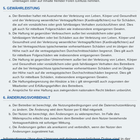
untersagen oder auf Inhalte fremder Foren Einfluss nehmen.
5. GEWÄHRLEISTUNG
Der Betreiber haftet mit Ausnahme der Verletzung von Leben, Körper und Gesundheit
und der Verletzung wesentlicher Vertragspflichten (Kardinalpflichten) nur für Schäden,
die auf ein vorsätzliches oder grob fahrlässiges Verhalten zurückzuführen sind. Dies
gilt auch für mittelbare Folgeschäden wie insbesondere entgangenen Gewinn.
Die Haftung ist gegenüber Verbrauchern außer bei vorsätzlichem oder grob
fahrlässigem Verhalten oder bei Schäden aus der Verletzung von Leben, Körper und
Gesundheit und der Verletzung wesentlicher Vertragspflichten (Kardinalpflichten) auf
die bei Vertragsschluss typischerweise vorhersehbaren Schäden und im übrigen der
Höhe nach auf die vertragstypischen Durchschnittsschäden begrenzt. Dies gilt auch
für mittelbare Folgeschäden wie insbesondere entgangenen Gewinn.
Die Haftung ist gegenüber Unternehmern außer bei der Verletzung von Leben, Körper
und Gesundheit oder vorsätzlichem oder grob fahrlässigem Verhalten des Betreibers
auf die bei Vertragsschluss typischerweise vorhersehbaren Schäden und im Übrigen
der Höhe nach auf die vertragstypischen Durchschnittsschäden begrenzt. Dies gilt
auch für mittelbare Schäden, insbesondere entgangenen Gewinn.
Die Haftungsbegrenzung der Absätze a bis c gilt sinngemäß auch zugunsten der
Mitarbeiter und Erfüllungsgehilfen des Betreibers.
Ansprüche für eine Haftung aus zwingendem nationalem Recht bleiben unberührt.
6. ÄNDERUNGSVORBEHALT
Der Betreiber ist berechtigt, die Nutzungsbedingungen und die Datenschutzerklärung
zu ändern. Die Änderung wird dem Nutzer per E-Mail mitgeteilt.
Der Nutzer ist berechtigt, den Änderungen zu widersprechen. Im Falle des
Widerspruchs erlischt das zwischen dem Betreiber und dem Nutzer bestehende
Vertragsverhältnis mit sofortiger Wirkung.
Die Änderungen gelten als anerkannt und verbindlich, wenn der Nutzer den
Änderungen zugestimmt hat.
Informationen über den Umgang mit deinen persönlichen Daten sind in der