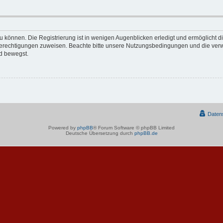
 können. Die Registrierung ist in wenigen Augenblicken erledigt und ermöglicht di
 Berechtigungen zuweisen. Beachte bitte unsere Nutzungsbedingungen und die verwa
d bewegst.
Daten
Powered by
phpBB
® Forum Software © phpBB Limited
Deutsche Übersetzung durch
phpBB.de