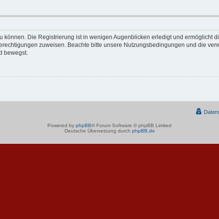
 können. Die Registrierung ist in wenigen Augenblicken erledigt und ermöglicht di
 Berechtigungen zuweisen. Beachte bitte unsere Nutzungsbedingungen und die verwa
d bewegst.
Daten
Powered by
phpBB
® Forum Software © phpBB Limited
Deutsche Übersetzung durch
phpBB.de