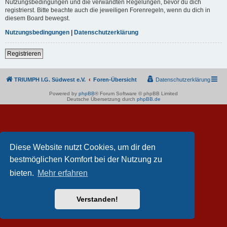
Nutzungsbedingungen und die verwandten Regelungen, bevor du dich
registrierst. Bitte beachte auch die jeweiligen Forenregeln, wenn du dich in
diesem Board bewegst.
Nutzungsbedingungen
|
Datenschutzerklärung
Registrieren
TRIUMPH I.G. Südwest e.V.
Foren-Übersicht
Datenschutzerklärung
Powered by
phpBB
® Forum Software © phpBB Limited
Deutsche Übersetzung durch
phpBB.de
Diese Website nutzt Cookies, um dir den
bestmöglichen Komfort bei der Nutzung zu
bieten.
Mehr erfahren
Verstanden!