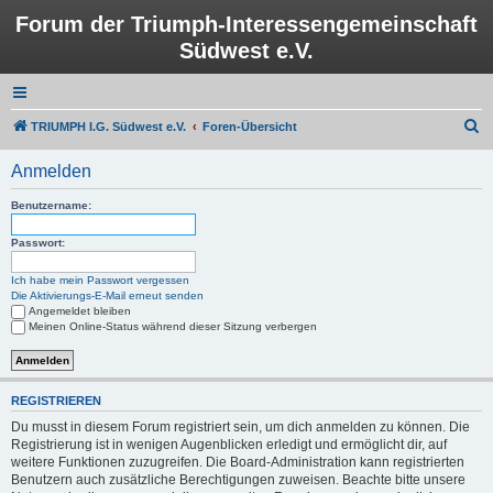
Forum der Triumph-Interessengemeinschaft
Südwest e.V.
S
TRIUMPH I.G. Südwest e.V.
Foren-Übersicht
u
Anmelden
c
h
Benutzername:
e
Passwort:
Ich habe mein Passwort vergessen
Die Aktivierungs-E-Mail erneut senden
Angemeldet bleiben
Meinen Online-Status während dieser Sitzung verbergen
REGISTRIEREN
Du musst in diesem Forum registriert sein, um dich anmelden zu können. Die
Registrierung ist in wenigen Augenblicken erledigt und ermöglicht dir, auf
weitere Funktionen zuzugreifen. Die Board-Administration kann registrierten
Benutzern auch zusätzliche Berechtigungen zuweisen. Beachte bitte unsere