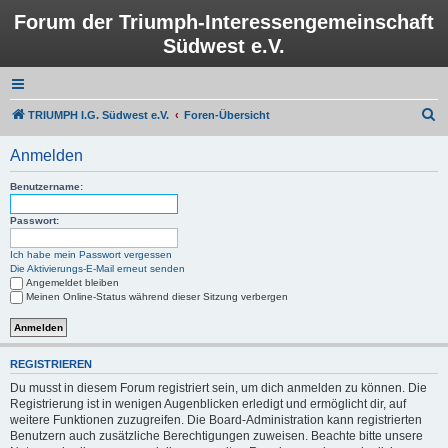
Forum der Triumph-Interessengemeinschaft
Südwest e.V.
S
TRIUMPH I.G. Südwest e.V.
Foren-Übersicht
u
Anmelden
c
h
Benutzername:
e
Passwort:
Ich habe mein Passwort vergessen
Die Aktivierungs-E-Mail erneut senden
Angemeldet bleiben
Meinen Online-Status während dieser Sitzung verbergen
REGISTRIEREN
Du musst in diesem Forum registriert sein, um dich anmelden zu können. Die
Registrierung ist in wenigen Augenblicken erledigt und ermöglicht dir, auf
weitere Funktionen zuzugreifen. Die Board-Administration kann registrierten
Benutzern auch zusätzliche Berechtigungen zuweisen. Beachte bitte unsere