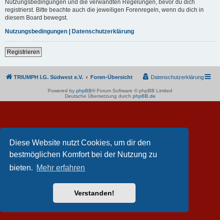
Nutzungsbedingungen und die verwandten Regelungen, bevor du dich
registrierst. Bitte beachte auch die jeweiligen Forenregeln, wenn du dich in
diesem Board bewegst.
Nutzungsbedingungen
|
Datenschutzerklärung
Registrieren
TRIUMPH I.G. Südwest e.V.
Foren-Übersicht
Datenschutzerklärung
Powered by
phpBB
® Forum Software © phpBB Limited
Deutsche Übersetzung durch
phpBB.de
Diese Website nutzt Cookies, um dir den
bestmöglichen Komfort bei der Nutzung zu
bieten.
Mehr erfahren
Verstanden!