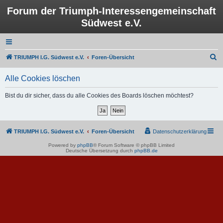
Forum der Triumph-Interessengemeinschaft
Südwest e.V.
S
TRIUMPH I.G. Südwest e.V.
Foren-Übersicht
u
Alle Cookies löschen
c
h
Bist du dir sicher, dass du alle Cookies des Boards löschen möchtest?
e
TRIUMPH I.G. Südwest e.V.
Foren-Übersicht
Datenschutzerklärung
Powered by
phpBB
® Forum Software © phpBB Limited
Deutsche Übersetzung durch
phpBB.de