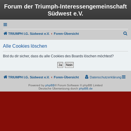
Forum der Triumph-Interessengemeinschaft
Südwest e.V.
S
TRIUMPH I.G. Südwest e.V.
Foren-Übersicht
u
Alle Cookies löschen
c
h
Bist du dir sicher, dass du alle Cookies des Boards löschen möchtest?
e
TRIUMPH I.G. Südwest e.V.
Foren-Übersicht
Datenschutzerklärung
Powered by
phpBB
® Forum Software © phpBB Limited
Deutsche Übersetzung durch
phpBB.de