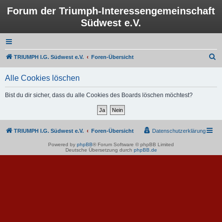
Forum der Triumph-Interessengemeinschaft
Südwest e.V.
S
TRIUMPH I.G. Südwest e.V.
Foren-Übersicht
u
Alle Cookies löschen
c
h
Bist du dir sicher, dass du alle Cookies des Boards löschen möchtest?
e
TRIUMPH I.G. Südwest e.V.
Foren-Übersicht
Datenschutzerklärung
Powered by
phpBB
® Forum Software © phpBB Limited
Deutsche Übersetzung durch
phpBB.de