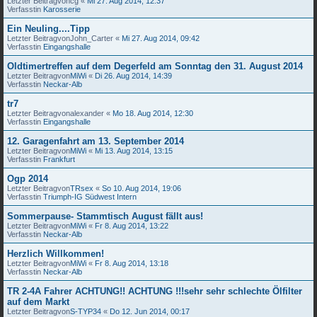
Letzter Beitragvon
cg
«
Mi 27. Aug 2014, 12:37
Verfasstin
Karosserie
Ein Neuling....Tipp
Letzter Beitragvon
John_Carter
«
Mi 27. Aug 2014, 09:42
Verfasstin
Eingangshalle
Oldtimertreffen auf dem Degerfeld am Sonntag den 31. August 2014
Letzter Beitragvon
MiWi
«
Di 26. Aug 2014, 14:39
Verfasstin
Neckar-Alb
tr7
Letzter Beitragvon
alexander
«
Mo 18. Aug 2014, 12:30
Verfasstin
Eingangshalle
12. Garagenfahrt am 13. September 2014
Letzter Beitragvon
MiWi
«
Mi 13. Aug 2014, 13:15
Verfasstin
Frankfurt
Ogp 2014
Letzter Beitragvon
TRsex
«
So 10. Aug 2014, 19:06
Verfasstin
Triumph-IG Südwest Intern
Sommerpause- Stammtisch August fällt aus!
Letzter Beitragvon
MiWi
«
Fr 8. Aug 2014, 13:22
Verfasstin
Neckar-Alb
Herzlich Willkommen!
Letzter Beitragvon
MiWi
«
Fr 8. Aug 2014, 13:18
Verfasstin
Neckar-Alb
TR 2-4A Fahrer ACHTUNG!! ACHTUNG !!!sehr sehr schlechte Ölfilter
auf dem Markt
Letzter Beitragvon
S-TYP34
«
Do 12. Jun 2014, 00:17