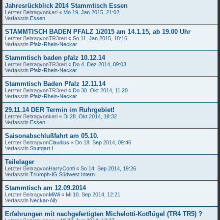
Jahresrückblick 2014 Stammtisch Essen
Letzter Beitragvon
karl
«
Mo 19. Jan 2015, 21:02
Verfasstin
Essen
STAMMTISCH BADEN PFALZ 1/2015 am 14.1.15, ab 19.00 Uhr
Letzter Beitragvon
TR3red
«
So 11. Jan 2015, 18:16
Verfasstin
Pfalz-Rhein-Neckar
Stammtisch baden pfalz 10.12.14
Letzter Beitragvon
TR3red
«
Do 4. Dez 2014, 09:03
Verfasstin
Pfalz-Rhein-Neckar
Stammtisch Baden Pfalz 12.11.14
Letzter Beitragvon
TR3red
«
Do 30. Okt 2014, 11:20
Verfasstin
Pfalz-Rhein-Neckar
29.11.14 DER Termin im Ruhrgebiet!
Letzter Beitragvon
karl
«
Di 28. Okt 2014, 18:32
Verfasstin
Essen
Saisonabschlußfahrt am 05.10.
Letzter Beitragvon
Claudius
«
Do 18. Sep 2014, 09:46
Verfasstin
Stuttgart I
Teilelager
Letzter Beitragvon
HarryConti
«
So 14. Sep 2014, 19:26
Verfasstin
Triumph-IG Südwest Intern
Stammtisch am 12.09.2014
Letzter Beitragvon
MiWi
«
Mi 10. Sep 2014, 12:21
Verfasstin
Neckar-Alb
Erfahrungen mit nachgefertigten Michelotti-Kotflügel (TR4 TR5) ?