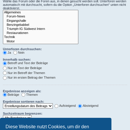
Wähle das Forum oder die Foren aus, in denen gesucht werden soll. Unterforen werden
automatisch mit durchsucht, sofern du die Option „Unterforen durchsuchen“ unten nicht
deaktivierst.
Unterforen durchsuchen:
Ja
Nein
Innerhalb suchen:
Betreff und Text der Beiträge
Nur im Text der Beiträge
Nur im Betreff der Themen
Nur im ersten Beitrag der Themen
Ergebnisse anzeigen als:
Beiträge
Themen
Ergebnisse sortieren nach:
Aufsteigend
Absteigend
Suchzeitraum begrenzen:
Die ersten:
Diese Website nutzt Cookies, um dir den
Zeichen der Beiträge anzeigen