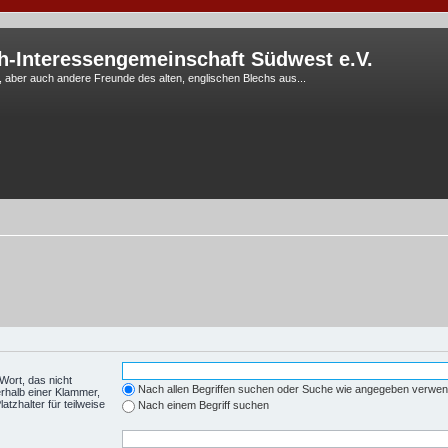
h-Interessengemeinschaft Südwest e.V.
G, aber auch andere Freunde des alten, englischen Blechs aus...
Wort, das nicht
Nach allen Begriffen suchen oder Suche wie angegeben verwe
rhalb einer Klammer,
tzhalter für teilweise
Nach einem Begriff suchen