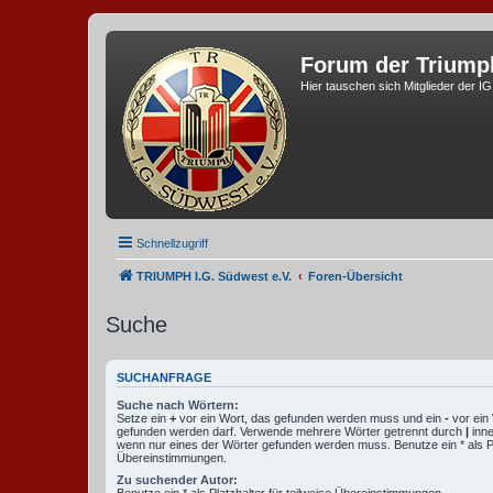
Forum der Triump
Hier tauschen sich Mitglieder der I
Schnellzugriff
TRIUMPH I.G. Südwest e.V.
Foren-Übersicht
Suche
SUCHANFRAGE
Suche nach Wörtern:
Setze ein
+
vor ein Wort, das gefunden werden muss und ein
-
vor ein 
gefunden werden darf. Verwende mehrere Wörter getrennt durch
|
inne
wenn nur eines der Wörter gefunden werden muss. Benutze ein * als Pla
Übereinstimmungen.
Zu suchender Autor:
Benutze ein * als Platzhalter für teilweise Übereinstimmungen.